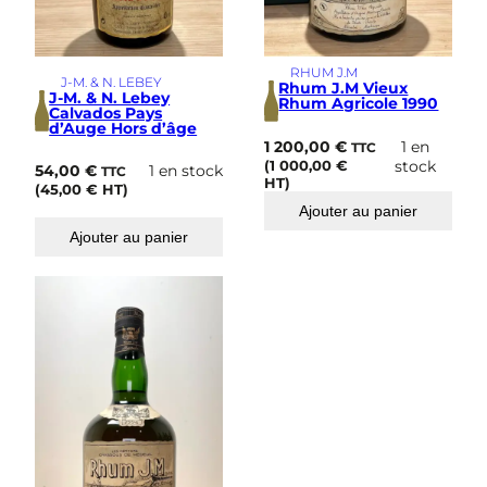
RHUM J.M
J-M. & N. LEBEY
Rhum J.M Vieux
J-M. & N. Lebey
Rhum Agricole 1990
Calvados Pays
d’Auge Hors d’âge
1 200,00
€
1 en
TTC
(
1 000,00
€
stock
54,00
€
1 en stock
TTC
HT)
(
45,00
€
HT)
Ajouter au panier
Ajouter au panier