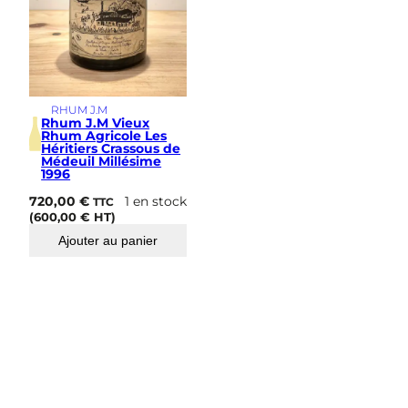
RHUM J.M
Rhum J.M Vieux
Rhum Agricole Les
Héritiers Crassous de
Médeuil Millésime
1996
720,00
€
1 en stock
TTC
(
600,00
€
HT)
Ajouter au panier