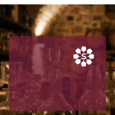
Acheter ses spiritueux sur
Sphere
Wine
, c’est accéder à
une
sélection
rigoureuse de bouteilles
d’exception
.