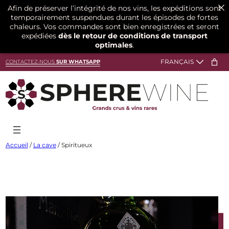
Afin de préserver l’intégrité de nos vins, les expéditions sont
temporairement suspendues durant les épisodes de fortes
chaleurs. Vos commandes sont bien enregistrées et seront
expédiées
dès le retour de conditions de transport
optimales
.
Aller
CONTACTEZ-NOUS
SUR WHATSAPP
au
contenu
Accueil
/
La cave
/ Spiritueux