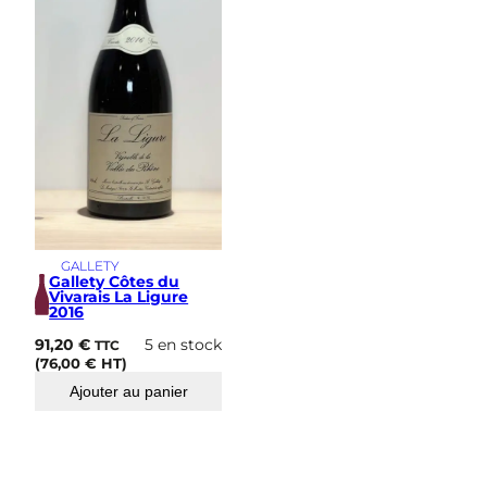
i
m
e
GALLETY
Gallety Côtes du
Vivarais La Ligure
2016
91,20
€
5 en stock
TTC
(
76,00
€
HT)
Ajouter au panier