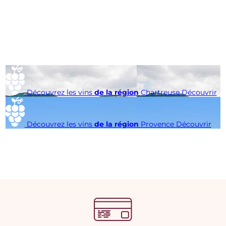
Découvrez les vins
de la région
Chartreuse
Découvrir
Découvrez les vins
de la région
Provence
Découvrir