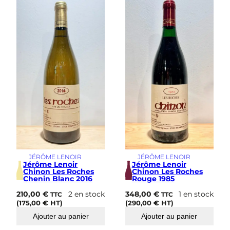
s
i
m
e
JÉRÔME LENOIR
JÉRÔME LENOIR
Jérôme Lenoir
Jérôme Lenoir
Chinon Les Roches
Chinon Les Roches
Chenin Blanc 2016
Rouge 1985
210,00
€
2 en stock
348,00
€
1 en stock
TTC
TTC
(
175,00
€
HT)
(
290,00
€
HT)
Ajouter au panier
Ajouter au panier