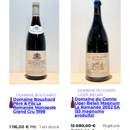
i
m
e
DOMAINE DU COMTE
LIGER-BELAIR
DOMAINE BOUCHARD
Domaine du Comte
Domaine Bouchard
Liger-Belair Magnum
Père & Fils La
La Romanée 2002 EA
Romanée Monopole
(53 magnums
Grand Cru 1998
produits)
13 080,00
€
Rupture
1 116,00
€
1 en stock
TTC