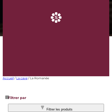
LA ROMANÉE
Bouteilles de vins
rares et d’exception
Accueil
/
La cave
/ La Romanée
Filtrer par
Filtrer les produits