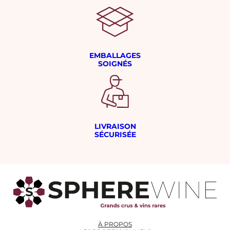
,
0
€
0
.
€
.
EMBALLAGES
SOIGNÉS
LIVRAISON
SÉCURISÉE
À PROPOS