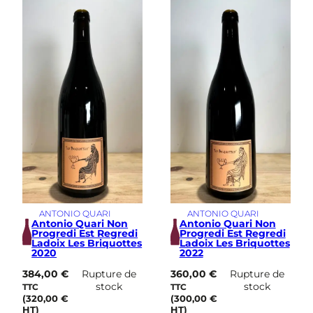
s
i
m
e
ANTONIO QUARI
ANTONIO QUARI
Antonio Quari Non
Antonio Quari Non
Progredi Est Regredi
Progredi Est Regredi
Ladoix Les Briquottes
Ladoix Les Briquottes
2020
2022
384,00
€
Rupture de
360,00
€
Rupture de
stock
stock
TTC
TTC
(
320,00
€
(
300,00
€
HT)
HT)