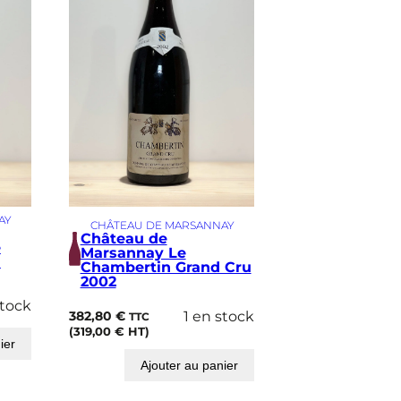
AY
CHÂTEAU DE MARSANNAY
Château de
e
Marsannay Le
u
Chambertin Grand Cru
2002
stock
382,80
€
1 en stock
TTC
(
319,00
€
HT)
ier
Ajouter au panier