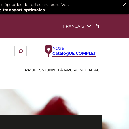
es épisodes de fortes chaleurs. Vos
e transport optimales
.
Notre
CatalogUE COMPLET
PROFESSIONNEL
À PROPOS
CONTACT