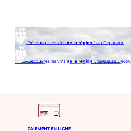
é
s
i
m
e
Découvrez les vins
de la région
Jura
Découvrir
Découvrez les vins
de la région
Chartreuse
Découv
PAIEMENT EN LIGNE