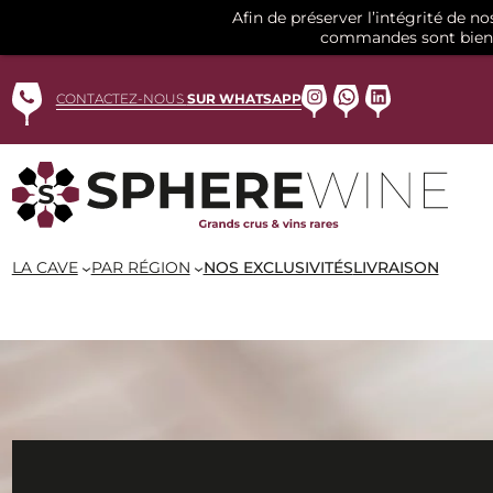
Afin de préserver l’intégrité de n
commandes sont bien 
Aller
au
Instagram
WhatsApp
LinkedIn
CONTACTEZ-NOUS
SUR WHATSAPP
contenu
LA CAVE
PAR RÉGION
NOS EXCLUSIVITÉS
LIVRAISON