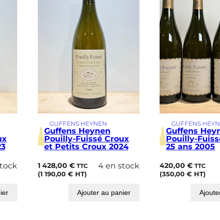
GUFFENS HEYNEN
GUFFENS HEY
Guffens Heynen
Guffens Hey
ux
Pouilly-Fuissé Croux
Pouilly-Fuiss
23
et Petits Croux 2024
25 ans 2005
stock
1 428,00
€
4 en stock
420,00
€
TTC
TTC
(
1 190,00
€
HT)
(
350,00
€
HT)
ier
Ajouter au panier
Ajoute