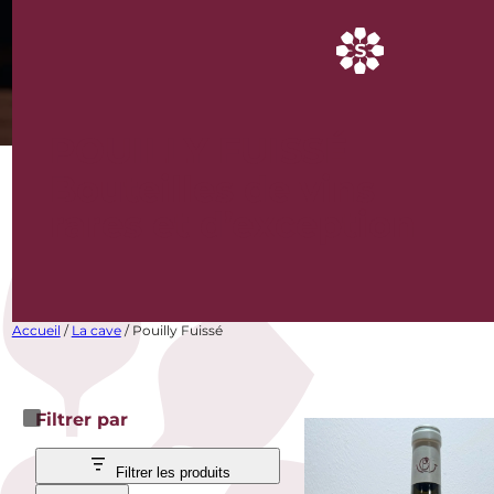
POUILLY FUISSÉ
Bouteilles de vins
rares et d’exception
Accueil
/
La cave
/ Pouilly Fuissé
Filtrer par
Filtrer les produits