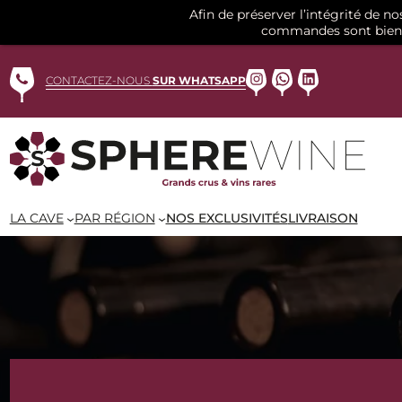
Afin de préserver l’intégrité de n
commandes sont bien 
Aller
au
Instagram
WhatsApp
LinkedIn
CONTACTEZ-NOUS
SUR WHATSAPP
contenu
LA CAVE
PAR RÉGION
NOS EXCLUSIVITÉS
LIVRAISON