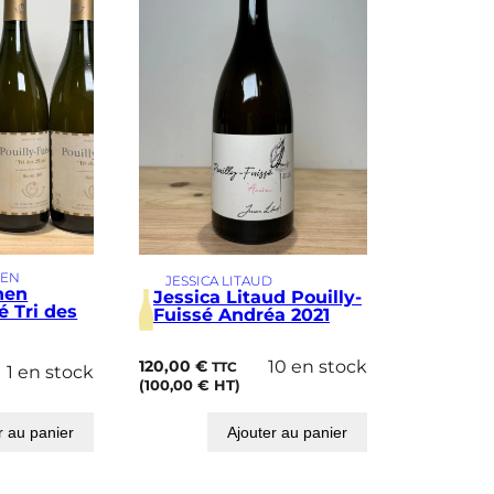
NEN
JESSICA LITAUD
nen
Jessica Litaud Pouilly-
é Tri des
Fuissé Andréa 2021
120,00
€
10 en stock
TTC
1 en stock
(
100,00
€
HT)
r au panier
Ajouter au panier