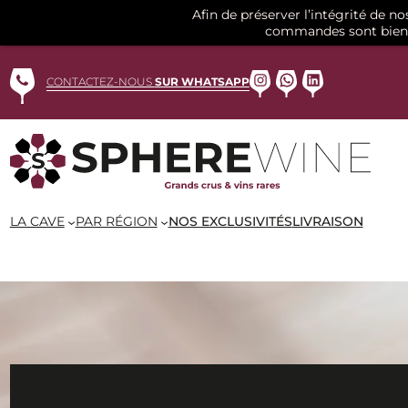
Afin de préserver l’intégrité de n
commandes sont bien 
Aller
au
Instagram
WhatsApp
LinkedIn
CONTACTEZ-NOUS
SUR WHATSAPP
contenu
LA CAVE
PAR RÉGION
NOS EXCLUSIVITÉS
LIVRAISON