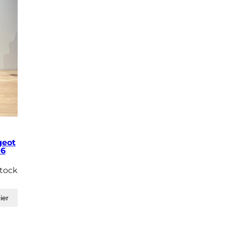
geot
06
stock
ier