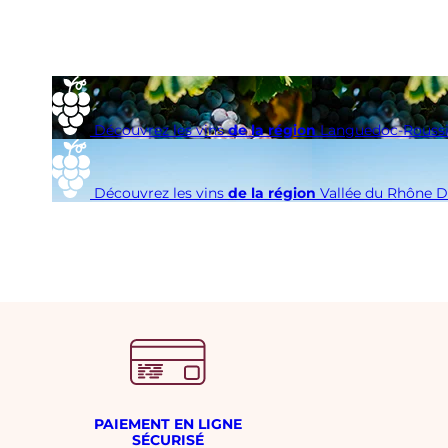
é
s
i
m
e
Découvrez les vins
de la région
Languedoc-Roussi
Découvrez les vins
de la région
Vallée du Rhône
D
PAIEMENT EN LIGNE
SÉCURISÉ