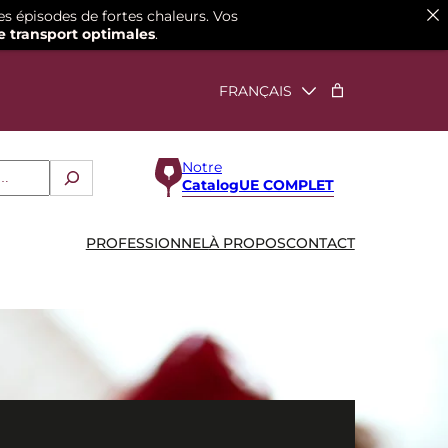
es épisodes de fortes chaleurs. Vos
e transport optimales
.
Notre
CatalogUE COMPLET
PROFESSIONNEL
À PROPOS
CONTACT