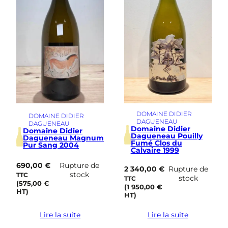
DOMAINE DIDIER
DOMAINE DIDIER
DAGUENEAU
DAGUENEAU
Domaine Didier
Domaine Didier
Dagueneau Pouilly
Dagueneau Magnum
Fumé Clos du
Pur Sang 2004
Calvaire 1999
690,00
€
Rupture de
2 340,00
€
Rupture de
stock
TTC
stock
TTC
(
575,00
€
(
1 950,00
€
HT)
HT)
Lire la suite
Lire la suite