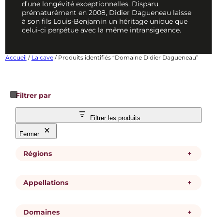
d’une longévité exceptionnelles. Disparu
prématurément en 2008, Didier Dagueneau laisse
à son fils Louis-Benjamin un héritage unique que
celui-ci perpétue avec la même intransigeance.
Accueil
/
La cave
/ Produits identifiés “Domaine Didier Dagueneau”
Filtrer par
Filtrer les produits
Fermer
Régions
+
Appellations
+
R
Loire
é
g
i
Domaines
+
A
Pouilly-Fumé