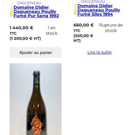
DAGUENEAU
DAGUENEAU
Domaine Didier
Domaine Didier
Dagueneau Pouilly
Dagueneau Pouilly
Fumé Silex 1994
Fumé Pur Sang 1992
660,00
€
Rupture de
1 440,00
€
1 en
stock
TTC
stock
TTC
(
550,00
€
(
1 200,00
€
HT)
HT)
Lire la suite
Ajouter au panier