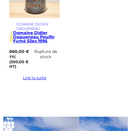
DOMAINE DIDIER
DAGUENEAU
Domaine Didier
Dagueneau Pouilly
Fumé Silex 1996
660,00
€
Rupture de
stock
TTC
(
550,00
€
HT)
Lire la suite