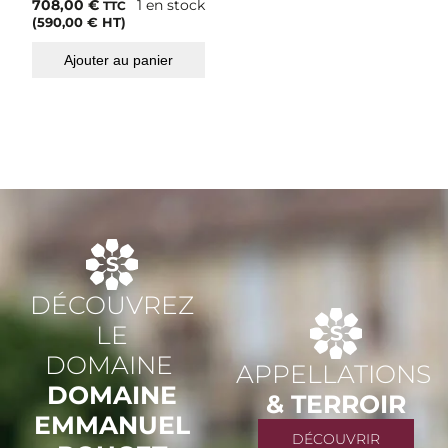
708,00
€
1 en stock
TTC
(
590,00
€
HT)
Ajouter au panier
DÉCOUVREZ
LE
DOMAINE
APPELLATIONS
DOMAINE
& TERROIR
EMMANUEL
DÉCOUVRIR