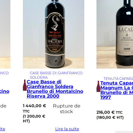
ANCO
CASE BASSE DI GIANFRANCO
SOLDERA
TENUTA CAPAR
Case Basse di
Tenuta Capa
Gianfranco Soldera
Magnum La 
cino
Brunello di Montalcino
Brunello di 
Riserva 2000
1997
 de
1 440,00
€
Rupture de
stock
TTC
216,00
€
TTC
(
1 200,00
€
(
180,00
€
HT)
HT)
ite
Lire la suite