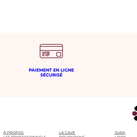
é
s
i
m
e
PAIEMENT EN LIGNE
SÉCURISÉ
À PROPOS
LA CAVE
JURA