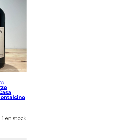
ZO
rzo
Casa
Montalcino
1 en stock