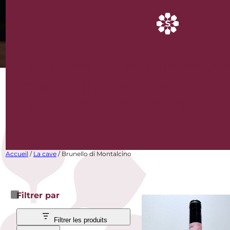
BRUNELLO DI MONTAL
Bouteilles de vins
rares et d’exception
Accueil
/
La cave
/ Brunello di Montalcino
Filtrer par
Filtrer les produits