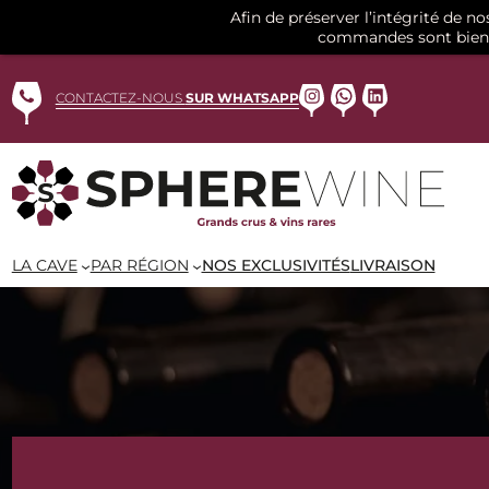
Afin de préserver l’intégrité de n
commandes sont bien 
Aller
au
Instagram
WhatsApp
LinkedIn
CONTACTEZ-NOUS
SUR WHATSAPP
contenu
LA CAVE
PAR RÉGION
NOS EXCLUSIVITÉS
LIVRAISON