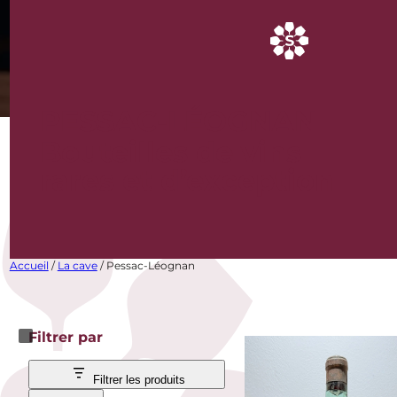
PESSAC-LÉOGNAN
Bouteilles de vins
rares et d’exception
Accueil
/
La cave
/ Pessac-Léognan
Filtrer par
Filtrer les produits