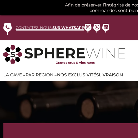
Afin de préserver l’intégrité de n
commandes sont bien 
Aller
au
Instagram
WhatsApp
LinkedIn
CONTACTEZ-NOUS
SUR WHATSAPP
contenu
LA CAVE
PAR RÉGION
NOS EXCLUSIVITÉS
LIVRAISON