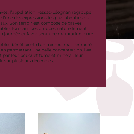
raves, l’appellation Pessac-Léognan regroupe
e l’une des expressions les plus abouties du
aux. Son terroir est composé de graves
t sable), formant des croupes naturellement
en journée et favorisent une maturation lente
gnobles bénéficient d’un microclimat tempéré
t en permettant une belle concentration. Les
nt par leur bouquet fumé et minéral, leur
ir sur plusieurs décennies.