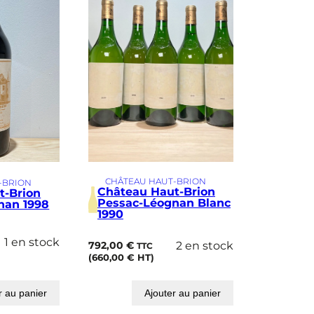
CHÂTEAU HAUT-BRION
-BRION
Château Haut-Brion
t-Brion
Pessac-Léognan Blanc
nan 1998
1990
1 en stock
792,00
€
2 en stock
TTC
(
660,00
€
HT)
r au panier
Ajouter au panier