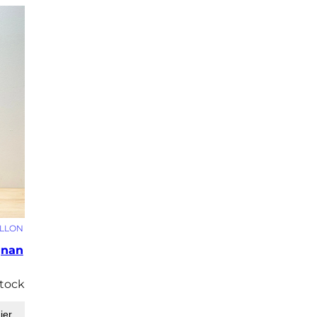
ILLON
gnan
stock
ier