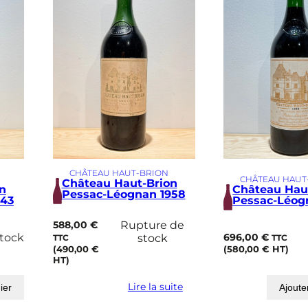
CHÂTEAU HAUT-BRION
CHÂTEAU HAUT
Château Haut-Brion
n
Château Hau
Pessac-Léognan 1958
943
Pessac-Léog
588,00
€
Rupture de
stock
696,00
€
stock
TTC
TTC
(
490,00
€
(
580,00
€
HT)
HT)
Lire la suite
ier
Ajoute