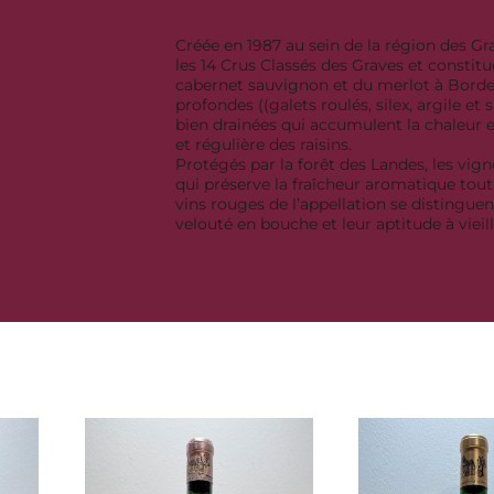
Créée en 1987 au sein de la région des G
les 14 Crus Classés des Graves et constitu
cabernet sauvignon et du merlot à Borde
profondes ((galets roulés, silex, argile e
bien drainées qui accumulent la chaleur 
et régulière des raisins.
Protégés par la forêt des Landes, les vi
qui préserve la fraîcheur aromatique tou
vins rouges de l’appellation se distingue
velouté en bouche et leur aptitude à vieill