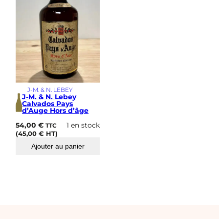
J-M. & N. LEBEY
J-M. & N. Lebey
Calvados Pays
d’Auge Hors d’âge
54,00
€
1 en stock
TTC
(
45,00
€
HT)
Ajouter au panier