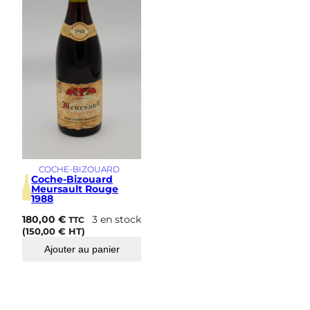
s
i
m
e
COCHE-BIZOUARD
Coche-Bizouard
Meursault Rouge
1988
180,00
€
3 en stock
TTC
(
150,00
€
HT)
Ajouter au panier