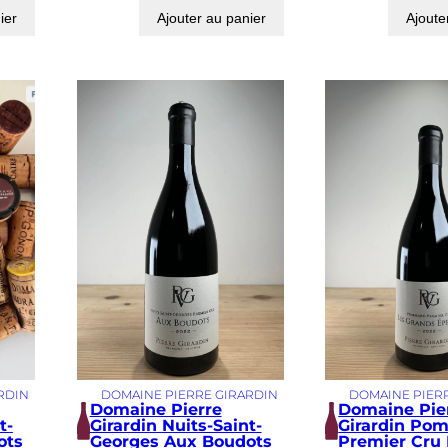
ier
Ajouter au panier
Ajoute
RDIN
DOMAINE PIERRE GIRARDIN
DOMAINE PIER
Domaine Pierre
Domaine Pie
t-
Girardin Nuits-Saint-
Girardin Po
ots
Georges Aux Boudots
Premier Cru 