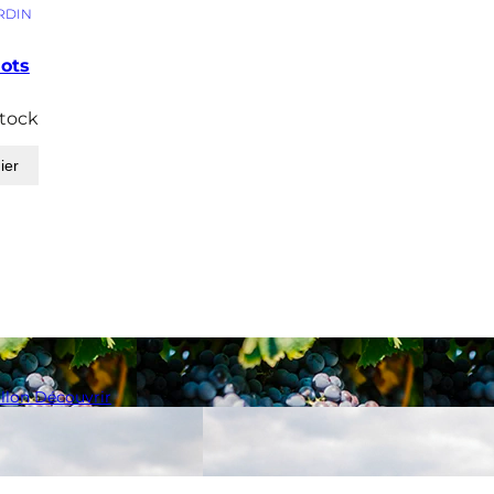
RDIN
ots
stock
ier
llon
Découvrir