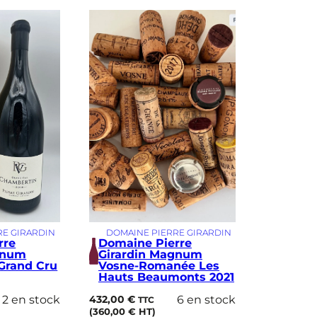
RE GIRARDIN
DOMAINE PIERRE GIRARDIN
rre
Domaine Pierre
gnum
Girardin Magnum
Grand Cru
Vosne-Romanée Les
Hauts Beaumonts 2021
2 en stock
432,00
€
6 en stock
TTC
(
360,00
€
HT)