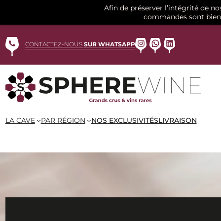
Afin de préserver l’intégrité de n
commandes sont bien 
Aller
au
Instagram
WhatsApp
LinkedIn
CONTACTEZ-NOUS
SUR WHATSAPP
contenu
LA CAVE
PAR RÉGION
NOS EXCLUSIVITÉS
LIVRAISON