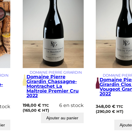
DOMAINE PIERRE GIRARDIN
RDIN
DOMAINE PIER
Domaine Pierre
Domaine Pie
Girardin Chassagne-
e-
Girardin Clos
Montrachet La
Vougeot Gra
Maltroie Premier Cru
2022
2022
198,00
€
6 en stock
TTC
stock
348,00
€
TTC
(
165,00
€
HT)
(
290,00
€
HT)
Ajouter au panier
ier
Ajoute