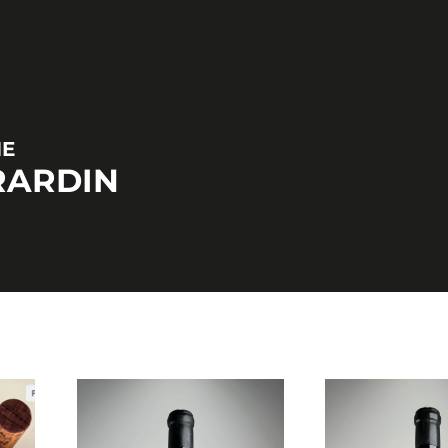
NE
RARDIN