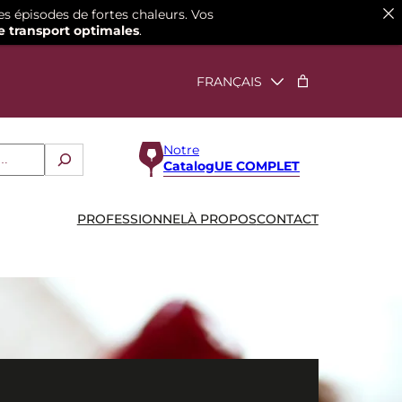
es épisodes de fortes chaleurs. Vos
e transport optimales
.
Notre
CatalogUE COMPLET
PROFESSIONNEL
À PROPOS
CONTACT