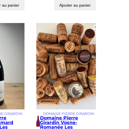
r au panier
Ajouter au panier
RE GIRARDIN
DOMAINE PIERRE GIRARDIN
rre
Domaine Pierre
mmard
Girardin Vosne-
Les
Romanée Les