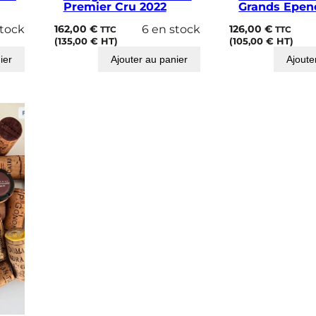
Premier Cru 2022
Grands Epen
stock
162,00
€
6 en stock
126,00
€
TTC
TTC
(
135,00
€
HT)
(
105,00
€
HT)
ier
Ajouter au panier
Ajoute