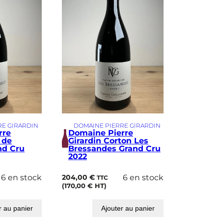
RE GIRARDIN
DOMAINE PIERRE GIRARDIN
rre
Domaine Pierre
 de
Girardin Corton Les
nd Cru
Bressandes Grand Cru
2022
6 en stock
204,00
€
6 en stock
TTC
(
170,00
€
HT)
r au panier
Ajouter au panier