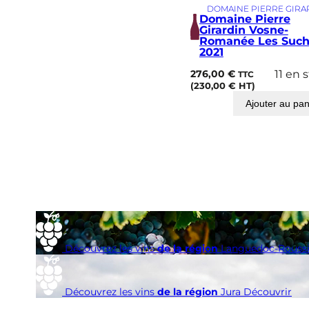
DOMAINE PIERRE GIRA
Domaine Pierre
Girardin Vosne-
Romanée Les Such
2021
276,00
€
11 en 
TTC
(
230,00
€
HT)
Ajouter au pan
Découvrez les vins
de la région
Languedoc-Roussi
Découvrez les vins
de la région
Jura
Découvrir