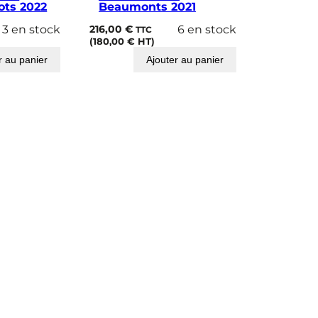
ots 2022
Beaumonts 2021
3 en stock
216,00
€
6 en stock
TTC
(
180,00
€
HT)
r au panier
Ajouter au panier