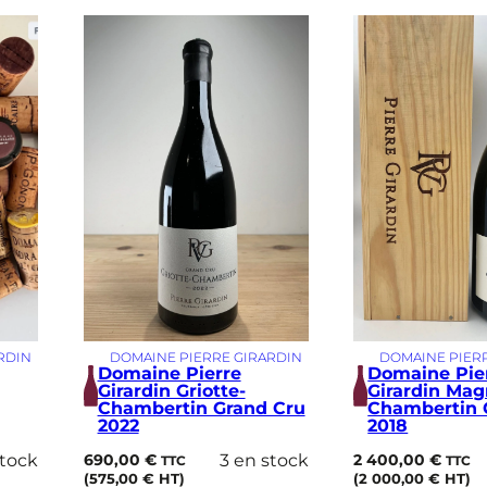
RDIN
DOMAINE PIERRE GIRARDIN
DOMAINE PIER
Domaine Pierre
Domaine Pie
Girardin Griotte-
Girardin Ma
Chambertin Grand Cru
Chambertin 
2022
2018
stock
690,00
€
3 en stock
2 400,00
€
TTC
TTC
(
575,00
€
HT)
(
2 000,00
€
HT)