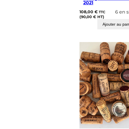
2021
108,00
€
6 en 
TTC
(
90,00
€
HT)
Ajouter au pan