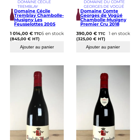
DOMAINE CÉCILE
DOMAINE DU COMTE
TREMBLAY
GEORGES DE VOGÜÉ
Domaine Cécile
Domaine Comte
Tremblay Chambolle-
Georges de Vogüé
Musigny Les
Chambolle-Musigny
Feusselottes 2005
Premier Cru 2018
1 014,00
€
6 en stock
390,00
€
1 en stock
TTC
TTC
(
845,00
€
HT)
(
325,00
€
HT)
Ajouter au panier
Ajouter au panier