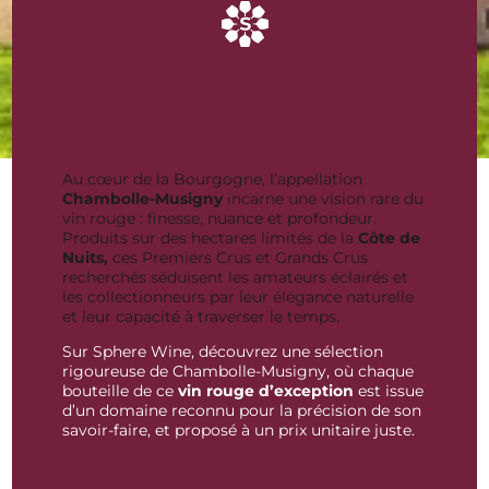
Achat de Chambolle-Musigny,
vin d’exception
Au cœur de la Bourgogne, l’appellation
Chambolle-Musigny
incarne une vision rare du
vin rouge : finesse, nuance et profondeur.
Produits sur des hectares limités de la
Côte de
Nuits,
ces Premiers Crus et Grands Crus
recherchés séduisent les amateurs éclairés et
les collectionneurs par leur élégance naturelle
et leur capacité à traverser le temps.
Sur Sphere Wine, découvrez une sélection
rigoureuse de Chambolle-Musigny, où chaque
bouteille de ce
vin rouge d’exception
est issue
d’un domaine reconnu pour la précision de son
savoir-faire, et proposé à un prix unitaire juste.