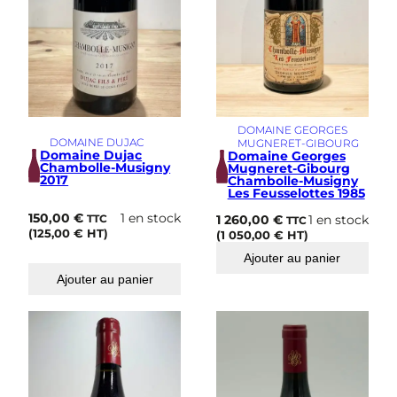
DOMAINE GEORGES
DOMAINE DUJAC
MUGNERET-GIBOURG
Domaine Dujac
Domaine Georges
Chambolle-Musigny
Mugneret-Gibourg
2017
Chambolle-Musigny
Les Feusselottes 1985
150,00
€
1 en stock
1 260,00
€
1 en stock
TTC
TTC
(
125,00
€
HT)
(
1 050,00
€
HT)
Ajouter au panier
Ajouter au panier