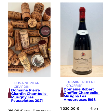
DOMAINE ROBERT
DOMAINE PIERRE
GROFFIER
GIRARDIN
Domaine Robert
Domaine Pierre
Groffier Chambolle-
Girardin Chambolle-
Musigny Les
Musigny Les
Amoureuses 1998
Feusselottes 2021
1 020,00
€
6 en
216,00
€
6 en stock