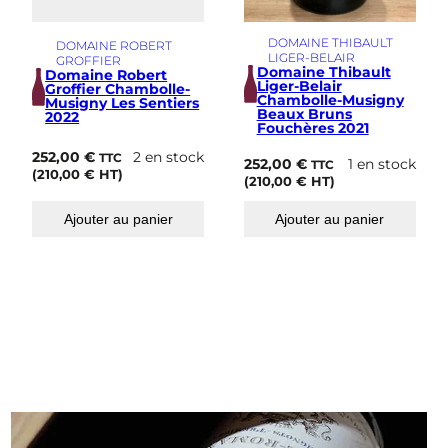
DOMAINE THIBAULT
DOMAINE ROBERT
LIGER-BELAIR
GROFFIER
Domaine Thibault
Domaine Robert
Liger-Belair
Groffier Chambolle-
Chambolle-Musigny
Musigny Les Sentiers
Beaux Bruns
2022
Fouchères 2021
252,00
€
2 en stock
TTC
252,00
€
1 en stock
TTC
(
210,00
€
HT)
(
210,00
€
HT)
Ajouter au panier
Ajouter au panier