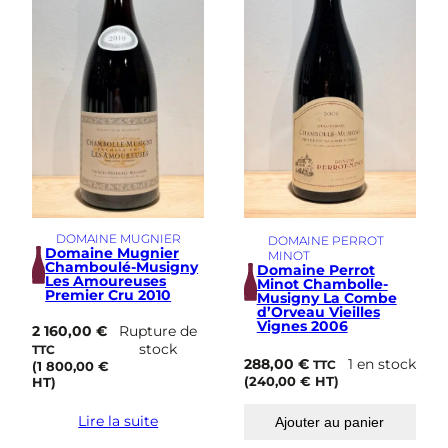
DOMAINE MUGNIER
DOMAINE PERROT
Domaine Mugnier
MINOT
Chamboulé-Musigny
Domaine Perrot
Les Amoureuses
Minot Chambolle-
Premier Cru 2010
Musigny La Combe
d’Orveau Vieilles
Vignes 2006
2 160,00
€
Rupture de
stock
TTC
288,00
€
1 en stock
TTC
(
1 800,00
€
(
240,00
€
HT)
HT)
Lire la suite
Ajouter au panier