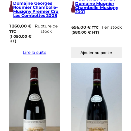
Domaine Georges
Domaine Mugnier
Roumier Chambolle-
Chambolle-Musigny
Musigny Premier Cru
2001
Les Combottes 2008
1 260,00
€
Rupture de
696,00
€
1 en stock
TTC
stock
TTC
(
580,00
€
HT)
(
1 050,00
€
HT)
Lire la suite
Ajouter au panier