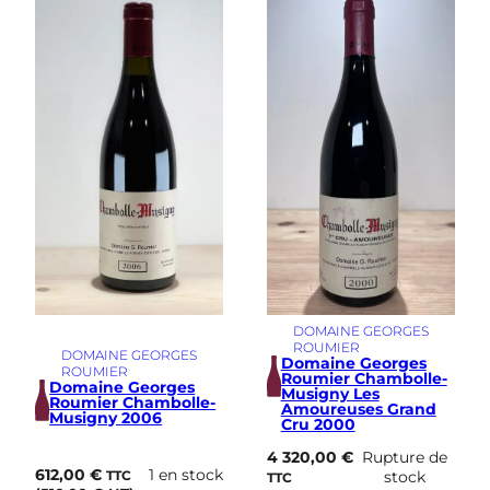
DOMAINE GEORGES
ROUMIER
DOMAINE GEORGES
Domaine Georges
ROUMIER
Roumier Chambolle-
Domaine Georges
Musigny Les
Roumier Chambolle-
Amoureuses Grand
Musigny 2006
Cru 2000
4 320,00
€
Rupture de
612,00
€
1 en stock
stock
TTC
TTC