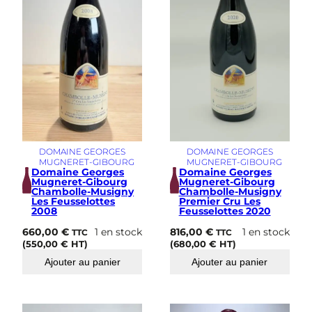
DOMAINE GEORGES
DOMAINE GEORGES
MUGNERET-GIBOURG
MUGNERET-GIBOURG
Domaine Georges
Domaine Georges
Mugneret-Gibourg
Mugneret-Gibourg
Chambolle-Musigny
Chambolle-Musigny
Les Feusselottes
Premier Cru Les
2008
Feusselottes 2020
660,00
€
1 en stock
816,00
€
1 en stock
TTC
TTC
(
550,00
€
HT)
(
680,00
€
HT)
Ajouter au panier
Ajouter au panier