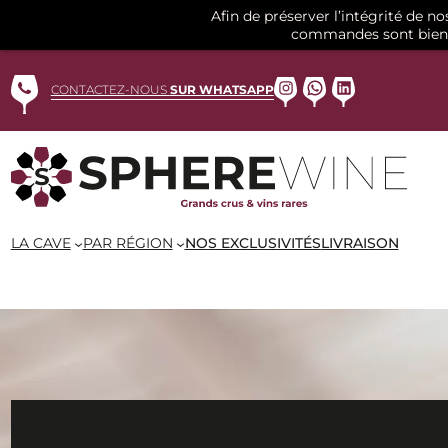
Afin de préserver l’intégrité de n
commandes sont bien 
Aller
au
Instagram
WhatsApp
LinkedIn
CONTACTEZ-NOUS
SUR WHATSAPP
contenu
LA CAVE
PAR RÉGION
NOS EXCLUSIVITÉS
LIVRAISON