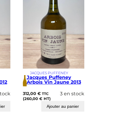
JACQUES PUFFENEY
Jacques Puffeney
012
Arbois Vin Jaune 2013
stock
312,00
€
3 en stock
TTC
(
260,00
€
HT)
ier
Ajouter au panier