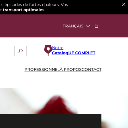
es épisodes de fortes chaleurs. Vos
e transport optimales
.
Notre
CatalogUE COMPLET
PROFESSIONNEL
À PROPOS
CONTACT