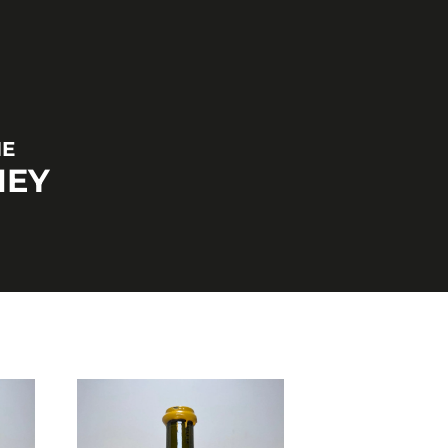
NE
NEY