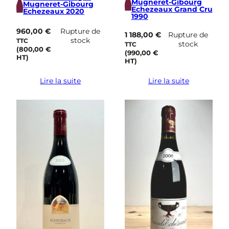
Mugneret-Gibourg
Mugneret-Gibourg
Echezeaux Grand Cru
Echezeaux 2020
1990
960,00
€
Rupture de
1 188,00
€
Rupture de
stock
TTC
stock
TTC
(
800,00
€
(
990,00
€
HT)
HT)
Lire la suite
Lire la suite