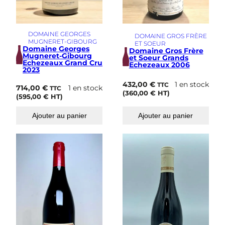
DOMAINE GEORGES
DOMAINE GROS FRÈRE
MUGNERET-GIBOURG
ET SOEUR
Domaine Georges
Domaine Gros Frère
Mugneret-Gibourg
et Soeur Grands
Echezeaux Grand Cru
Echezeaux 2006
2023
432,00
€
1 en stock
TTC
714,00
€
1 en stock
TTC
(
360,00
€
HT)
(
595,00
€
HT)
Ajouter au panier
Ajouter au panier