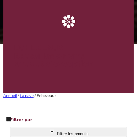
ECHEZEAUX
Bouteilles de vins
rares et d’exception
Accueil
/
La cave
/ Echezeaux
Filtrer par
Filtrer les produits