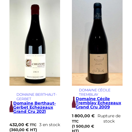
i
m
e
DOMAINE CÉCILE
DOMAINE BERTHAUT-
TREMBLAY
Domaine Cécile
GERBET
Tremblay Echezeaux
Domaine Berthaut-
Grand Cru 2009
Gerbet Echezeaux
Grand Cru 2021
1 800,00
€
Rupture de
stock
TTC
432,00
€
3 en stock
TTC
(
1 500,00
€
(
360,00
€
HT)
HT)