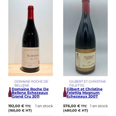
DOMAINE ROCHE DE
GILBERT ET CHRISTINE
BELLENE
FELETTIG
Domaine Roche De
Gilbert et Christine
Bellene Echezeaux
Felettig Magnum
Grand Cru 2011
Echezeaux 2007
192,00
€
1 en stock
576,00
€
1 en stock
TTC
TTC
(
160,00
€
HT)
(
480,00
€
HT)