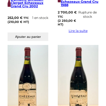
Echezeaux Grand Cru
Clerget Echezeaux
1988
Grand Cru 2002
2 700,00
€
Rupture de
stock
TTC
252,00
€
1 en stock
TTC
(
2 250,00
€
(
210,00
€
HT)
HT)
Lire la suite
Ajouter au panier