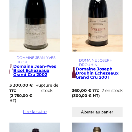
DOMAINE JEAN-YVES
DOMAINE JOSEPH
BIZOT
DROUHIN
Domaine Jean-Yves
Domaine Joseph
Bizot Echezeaux
Drouhin Echezeaux
Grand Cru 2002
Grand Cru 2001
3 300,00
€
Rupture de
stock
360,00
€
2 en stock
TTC
TTC
(
2 750,00
€
(
300,00
€
HT)
HT)
Lire la suite
Ajouter au panier