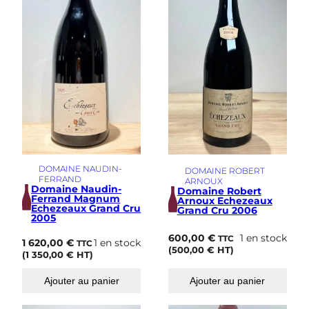
DOMAINE NAUDIN-
DOMAINE ROBERT
FERRAND
ARNOUX
Domaine Naudin-
Domaine Robert
Ferrand Magnum
Arnoux Echezeaux
Echezeaux Grand Cru
Grand Cru 2006
2005
600,00
€
1 en stock
TTC
1 620,00
€
1 en stock
TTC
(
500,00
€
HT)
(
1 350,00
€
HT)
Ajouter au panier
Ajouter au panier