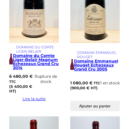
DOMAINE DU COMTE
LIGER-BELAIR
DOMAINE EMMANUEL
Domaine du Comte
ROUGET
Liger-Belair Magnum
Domaine Emmanuel
Echezeaux Grand Cru
Rouget Echezeaux
2014
Grand Cru 2005
6 480,00
€
Rupture de
stock
TTC
1 080,00
€
1 en stock
TTC
(
5 400,00
€
(
900,00
€
HT)
HT)
Lire la suite
Ajouter au panier