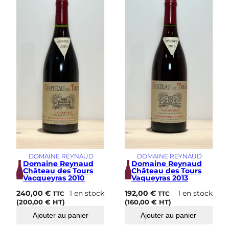
s
i
m
e
DOMAINE REYNAUD
DOMAINE REYNAUD
Domaine Reynaud
Domaine Reynaud
Château des Tours
Château des Tours
Vacqueyras 2010
Vaqueyras 2013
240,00
€
1 en stock
192,00
€
1 en stock
TTC
TTC
(
200,00
€
HT)
(
160,00
€
HT)
Ajouter au panier
Ajouter au panier