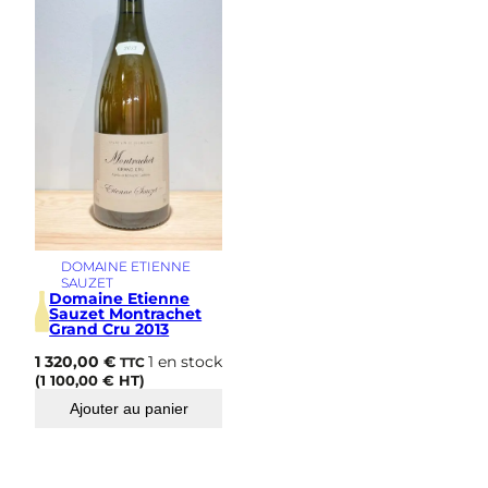
s
i
m
e
DOMAINE ETIENNE
SAUZET
Domaine Etienne
Sauzet Montrachet
Grand Cru 2013
1 320,00
€
1 en stock
TTC
(
1 100,00
€
HT)
Ajouter au panier