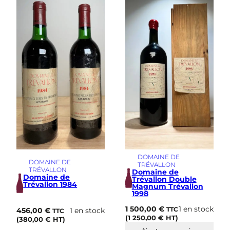
i
m
e
DOMAINE DE
DOMAINE DE
TRÉVALLON
TRÉVALLON
Domaine de
Domaine de
Trévallon Double
Trévallon 1984
Magnum Trévallon
1998
1 500,00
€
1 en stock
456,00
€
1 en stock
TTC
TTC
(
1 250,00
€
HT)
(
380,00
€
HT)