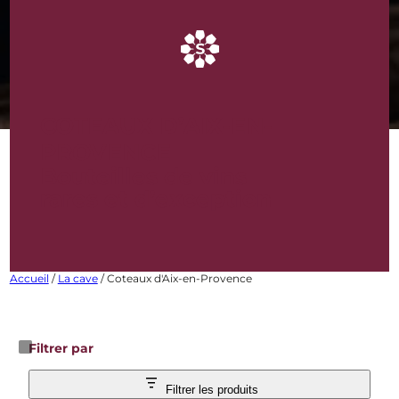
COTEAUX D’AIX-EN-
PROVENCE
Bouteilles de vins
rares et d’exception
Accueil
/
La cave
/ Coteaux d'Aix-en-Provence
Filtrer par
Filtrer les produits