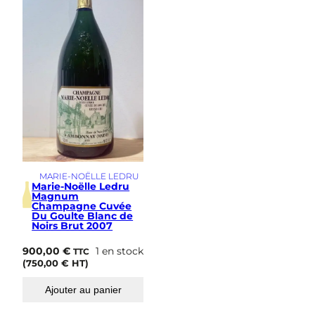
s
i
m
e
MARIE-NOËLLE LEDRU
Marie-Noëlle Ledru
Magnum
Champagne Cuvée
Du Goulte Blanc de
Noirs Brut 2007
900,00
€
1 en stock
TTC
(
750,00
€
HT)
Ajouter au panier