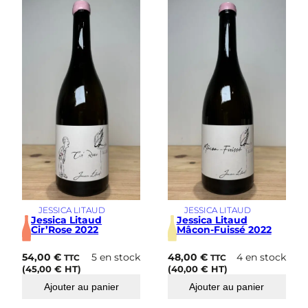
s
i
m
e
JESSICA LITAUD
JESSICA LITAUD
Jessica Litaud
Jessica Litaud
Cir’Rose 2022
Mâcon-Fuissé 2022
54,00
€
5 en stock
48,00
€
4 en stock
TTC
TTC
(
45,00
€
HT)
(
40,00
€
HT)
Ajouter au panier
Ajouter au panier