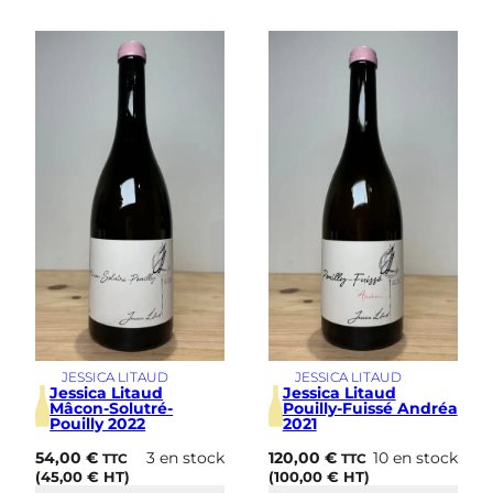
JESSICA LITAUD
JESSICA LITAUD
Jessica Litaud
Jessica Litaud
Mâcon-Solutré-
Pouilly-Fuissé Andréa
Pouilly 2022
2021
54,00
€
3 en stock
120,00
€
10 en stock
TTC
TTC
(
45,00
€
HT)
(
100,00
€
HT)