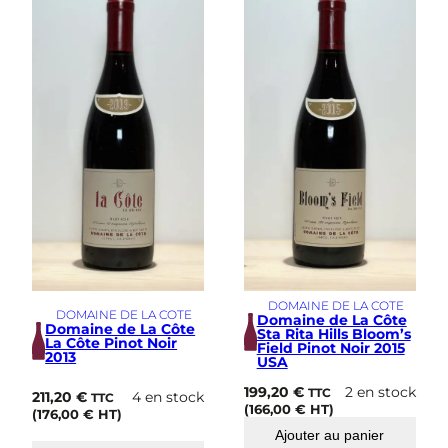
i
m
e
DOMAINE DE LA COTE
DOMAINE DE LA COTE
Domaine de La Côte
Domaine de La Côte
Sta Rita Hills Bloom’s
La Côte Pinot Noir
Field Pinot Noir 2015
2013
USA
199,20
€
2 en stock
TTC
211,20
€
4 en stock
TTC
(
166,00
€
HT)
(
176,00
€
HT)
Ajouter au panier