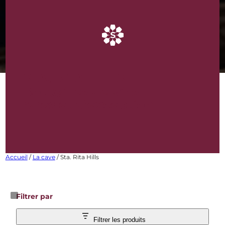
STA. RITA HILLS
Bouteilles de vins
rares et d’exception
Accueil
/
La cave
/ Sta. Rita Hills
Filtrer par
Filtrer les produits