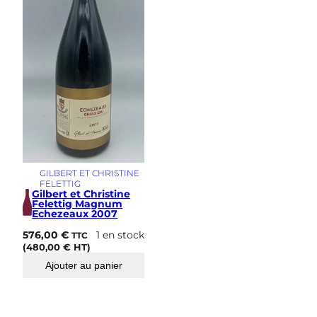
s
i
m
e
GILBERT ET CHRISTINE
FELETTIG
Gilbert et Christine
Felettig Magnum
Echezeaux 2007
576,00
€
1 en stock
TTC
(
480,00
€
HT)
Ajouter au panier