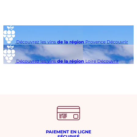
Découvrez les vins
de la région
Provence
Découvrir
Découvrez les vins
de la région
Loire
Découvrir
PAIEMENT EN LIGNE
SÉCURISÉ