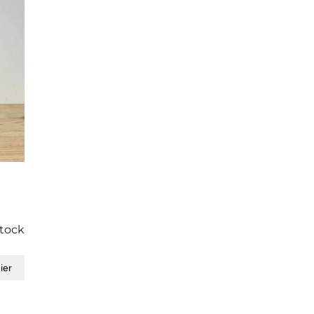
stock
ier