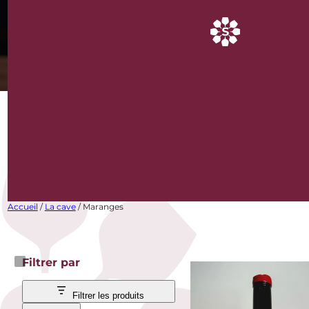
MARANGES
Bouteilles de vins
rares et d’exception
Accueil
/
La cave
/ Maranges
Filtrer par
Filtrer les produits