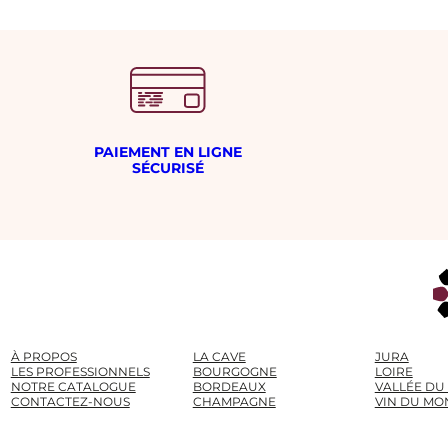
é
s
i
m
e
PAIEMENT EN LIGNE
SÉCURISÉ
À PROPOS
LA CAVE
JURA
LES PROFESSIONNELS
BOURGOGNE
LOIRE
NOTRE CATALOGUE
BORDEAUX
VALLÉE DU
CONTACTEZ-NOUS
CHAMPAGNE
VIN DU MO