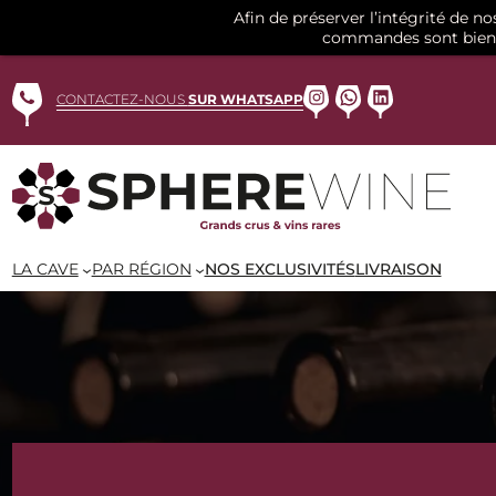
Afin de préserver l’intégrité de n
commandes sont bien 
Aller
au
Instagram
WhatsApp
LinkedIn
CONTACTEZ-NOUS
SUR WHATSAPP
contenu
LA CAVE
PAR RÉGION
NOS EXCLUSIVITÉS
LIVRAISON