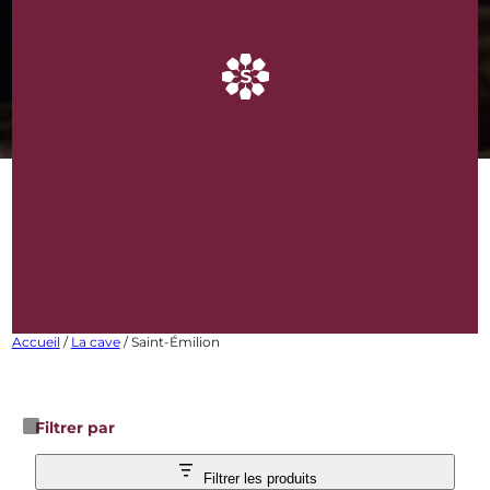
SAINT-ÉMILION
Bouteilles de vins
rares et d’exception
Accueil
/
La cave
/ Saint-Émilion
Filtrer par
Filtrer les produits