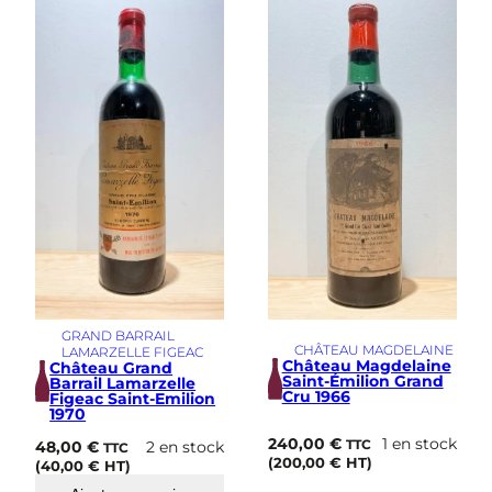
i
m
e
GRAND BARRAIL
CHÂTEAU MAGDELAINE
LAMARZELLE FIGEAC
Château Magdelaine
Château Grand
Saint-Émilion Grand
Barrail Lamarzelle
Cru 1966
Figeac Saint-Emilion
1970
240,00
€
1 en stock
48,00
€
2 en stock
TTC
TTC
(
200,00
€
HT)
(
40,00
€
HT)