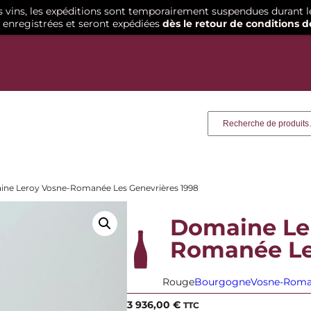
os vins, les expéditions sont temporairement suspendues durant l
enregistrées et seront expédiées
dès le retour de conditions d
Recherche
ine Leroy Vosne-Romanée Les Genevrières 1998
Domaine Le
Romanée Le
Rouge
Bourgogne
Vosne-Rom
3 936,00
€
TTC