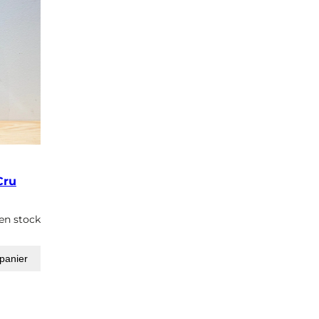
Cru
 en stock
 panier