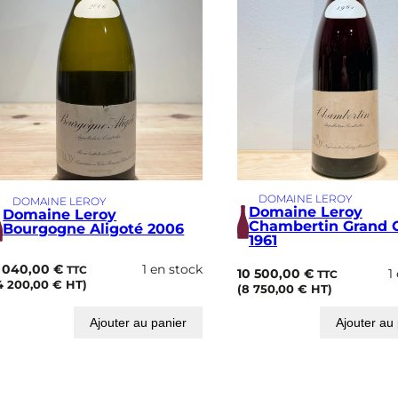
DOMAINE LEROY
DOMAINE LEROY
Domaine Leroy
Domaine Leroy
Chambertin Grand 
Bourgogne Aligoté 2006
1961
 040,00
€
1 en stock
TTC
10 500,00
€
1
TTC
4 200,00
€
HT)
(
8 750,00
€
HT)
Ajouter au panier
Ajouter au