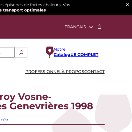
es épisodes de fortes chaleurs. Vos
e transport optimales
.
Notre
CatalogUE COMPLET
PROFESSIONNEL
À PROPOS
CONTACT
roy Vosne-
s Genevrières 1998
anée