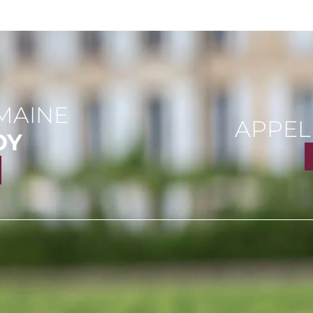
MAINE
APPEL
OY