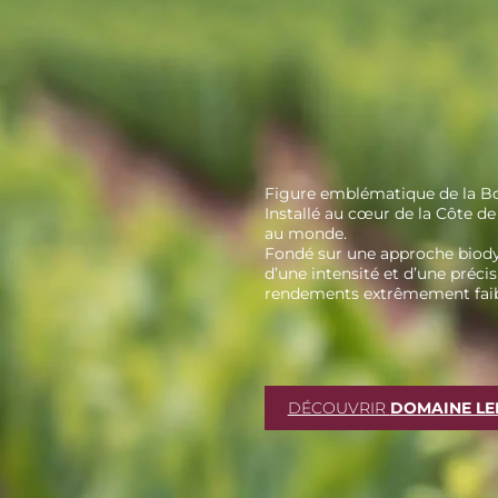
Figure emblématique de la Bou
Installé au cœur de la Côte de
au monde.
Fondé sur une approche biodyn
d’une intensité et d’une préci
rendements extrêmement faible
DÉCOUVRIR
DOMAINE LE