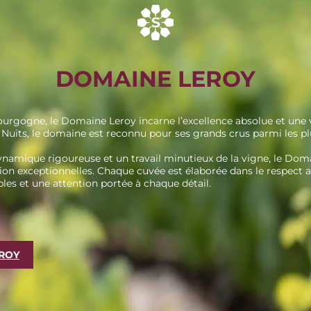
DOMAINE LEROY
rgogne, le Domaine Leroy incarne l’excellence absolue et une v
 Nuits, le domaine est reconnu pour ses grands crus parmi les plu
amique rigoureuse et un travail minutieux de la vigne, le Doma
sion exceptionnelles. Chaque cuvée est élaborée dans le respect a
s et une attention portée à chaque détail.
ROY