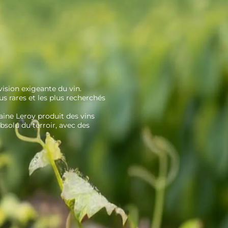
ision exigeante du vin.
s rares et les plus recherchés
ine Leroy produit des vins
bsolu du terroir, avec des