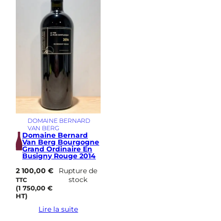
s
i
m
e
DOMAINE BERNARD
VAN BERG
Domaine Bernard
Van Berg Bourgogne
Grand Ordinaire En
Busigny Rouge 2014
2 100,00
€
Rupture de
stock
TTC
(
1 750,00
€
HT)
Lire la suite