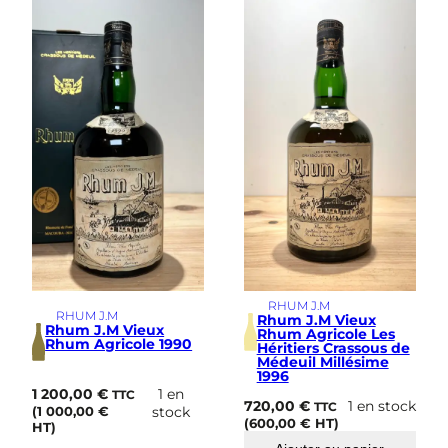
i
m
e
RHUM J.M
RHUM J.M
Rhum J.M Vieux
Rhum J.M Vieux
Rhum Agricole Les
Rhum Agricole 1990
Héritiers Crassous de
Médeuil Millésime
1996
1 200,00
€
1 en
TTC
720,00
€
1 en stock
TTC
(
1 000,00
€
stock
(
600,00
€
HT)
HT)