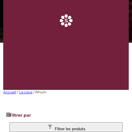
RHUM
Bouteilles de vins
rares et d’exception
Accueil
/
La cave
/ Rhum
Filtrer par
Filtrer les produits