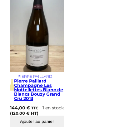
s
i
m
e
PIERRE PAILLARD
Pierre Paillard
Champagne Les
Mottellettes Blanc de
Blancs Bouzy Grand
Cru 2013
144,00
€
1 en stock
TTC
(
120,00
€
HT)
Ajouter au panier