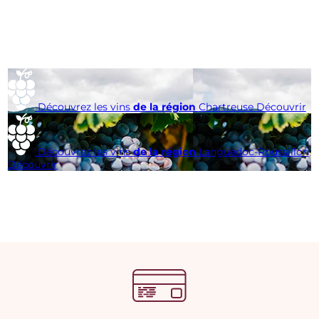
Découvrez les vins
de la région
Chartreuse
Découvrir
Découvrez les vins
de la région
Languedoc-Roussillon
Découvrir