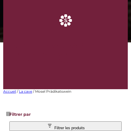
MOSEL PRÄDIKATSWEIN
Bouteilles de vins
rares et d’exception
Accueil
/
La cave
/ Mosel Prädikatswein
Filtrer par
Filtrer les produits