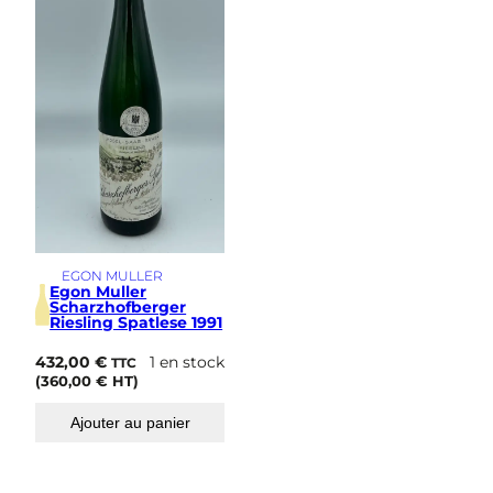
i
m
e
EGON MULLER
Egon Muller
Scharzhofberger
Riesling Spatlese 1991
432,00
€
1 en stock
TTC
(
360,00
€
HT)
Ajouter au panier