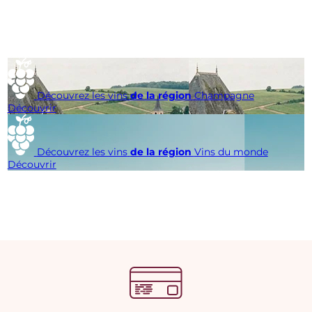
Découvrez les vins
de la région
Champagne
Découvrir
Découvrez les vins
de la région
Vins du monde
Découvrir