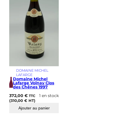
s
i
m
e
DOMAINE MICHEL
LAFARGE
Domaine Michel
Lafarge Volnay Clos
des Chênes 1997
372,00
€
1 en stock
TTC
(
310,00
€
HT)
Ajouter au panier