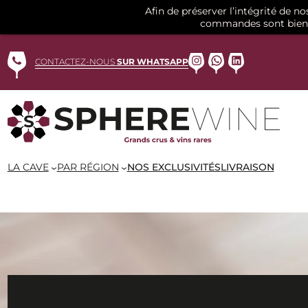
Afin de préserver l’intégrité de n
commandes sont bien 
Aller
au
Instagram
WhatsApp
LinkedIn
CONTACTEZ-NOUS
SUR WHATSAPP
contenu
LA CAVE
PAR RÉGION
NOS EXCLUSIVITÉS
LIVRAISON