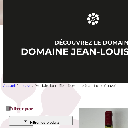
DÉCOUVREZ LE DOMAI
DOMAINE JEAN-LOUI
Accueil
/
La cave
/ Produits identifiés “Domaine Jean-Louis Chave”
Filtrer par
Filtrer les produits