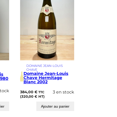
DOMAINE JEAN-LOUIS
CHAVE
Domaine Jean-Louis
is
Chave Hermitage
1980
Blanc 2002
stock
384,00
€
3 en stock
TTC
(
320,00
€
HT)
ier
Ajouter au panier