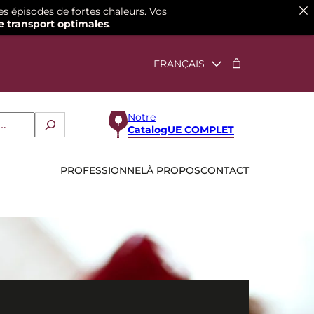
es épisodes de fortes chaleurs. Vos
e transport optimales
.
Notre
CatalogUE COMPLET
PROFESSIONNEL
À PROPOS
CONTACT