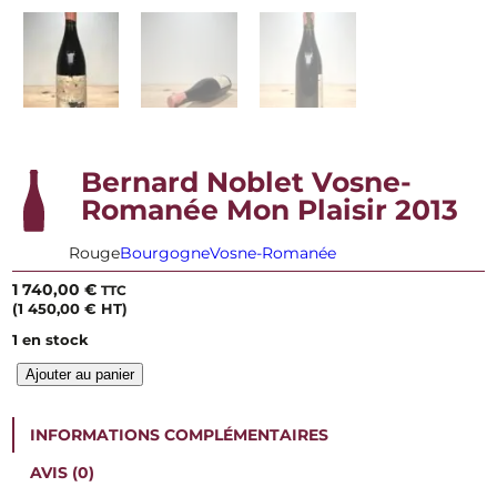
Bernard Noblet Vosne-
Romanée Mon Plaisir 2013
Rouge
Bourgogne
Vosne-Romanée
1 740,00
€
TTC
(
1 450,00
€
HT)
1 en stock
q
Ajouter au panier
u
a
n
INFORMATIONS COMPLÉMENTAIRES
t
i
AVIS (0)
t