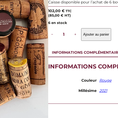
Caisse disponible pour l’achat de 6 bo
102,00
€
TTC
(
85,00
€
HT)
6 en stock
q
−
+
Ajouter au panier
u
a
n
t
INFORMATIONS COMPLÉMENTAIR
i
t
é
INFORMATIONS COMP
d
e
D
Couleur
Rouge
o
m
Millésime
2021
a
i
n
e
P
i