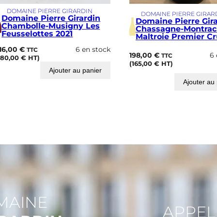
r
DOMAINE PIERRE GIRARDIN
t
DOMAINE PIERRE GIRAR
Domaine Pierre Girardin
Domaine Pierre Gir
i
Chambolle-Musigny Les
Chassagne-Montrac
n
Feusselottes 2021
Maltroie Premier Cr
C
l
16,00
€
6 en stock
TTC
198,00
€
6 
TTC
o
180,00
€
HT)
(
165,00
€
HT)
s
Ajouter au panier
P
Ajouter au
r
i
e
u
r
2
0
2
1
MAINE
APPEL