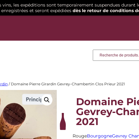
os vins, les expéditions sont temporairement suspendues durant l
enregistrées et seront expédiées
dès le retour de conditions d
Recherche
rdin
/ Domaine Pierre Girardin Gevrey-Chambertin Clos Prieur 2021
Domaine Pie
Gevrey-Cham
2021
Rouge
Bourgogne
Gevrey Cha