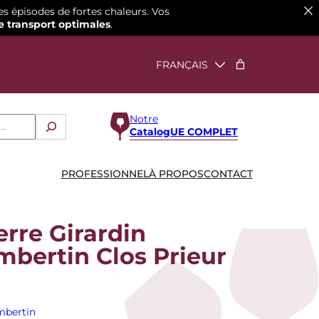
es épisodes de fortes chaleurs. Vos
e transport optimales
.
Notre
CatalogUE COMPLET
PROFESSIONNEL
À PROPOS
CONTACT
rre Girardin
bertin Clos Prieur
mbertin