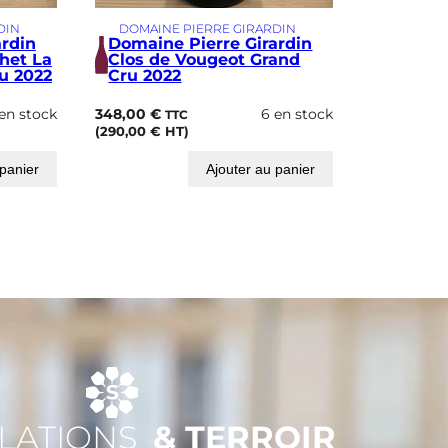
DIN
DOMAINE PIERRE GIRARDIN
ardin
Domaine Pierre Girardin
het La
Clos de Vougeot Grand
u 2022
Cru 2022
en stock
348,00
€
6 en stock
TTC
(
290,00
€
HT)
 panier
Ajouter au panier
LATIONS
& TERROIR