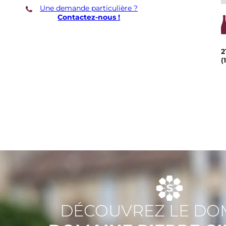
Une demande particulière ?
Contactez-nous !
2
(
DÉCOUVREZ LE DO