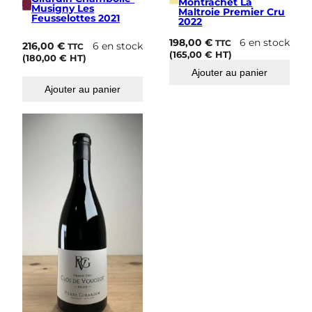
s
Montrachet La
Musigny Les
Maltroie Premier Cru
P
Feusselottes 2021
2022
r
e
198,00
€
6 en stock
TTC
216,00
€
6 en stock
TTC
m
(
165,00
€
HT)
(
180,00
€
HT)
i
Ajouter au panier
e
r
Ajouter au panier
C
r
u
2
0
2
2