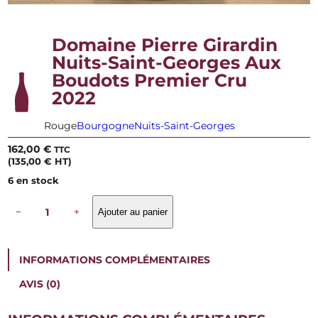
Domaine Pierre Girardin
Nuits-Saint-Georges Aux
Boudots Premier Cru
2022
Rouge
Bourgogne
Nuits-Saint-Georges
162,00
€
TTC
(
135,00
€
HT)
6 en stock
q
−
+
Ajouter au panier
u
a
n
t
INFORMATIONS COMPLÉMENTAIRES
i
t
AVIS (0)
é
d
e