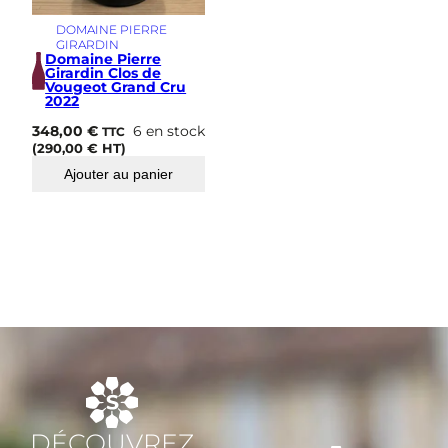
DOMAINE PIERRE
GIRARDIN
Domaine Pierre
Girardin Clos de
Vougeot Grand Cru
2022
348,00
€
6 en stock
TTC
(
290,00
€
HT)
Ajouter au panier
DÉCOUVREZ