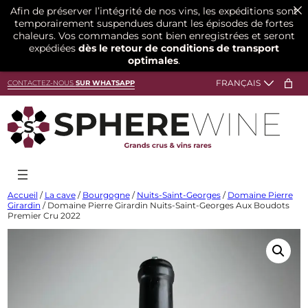
Afin de préserver l’intégrité de nos vins, les expéditions sont
temporairement suspendues durant les épisodes de fortes
chaleurs. Vos commandes sont bien enregistrées et seront
expédiées
dès le retour de conditions de transport
optimales
.
Aller
CONTACTEZ-NOUS
SUR WHATSAPP
au
contenu
Accueil
/
La cave
/
Bourgogne
/
Nuits-Saint-Georges
/
Domaine Pierre
Girardin
/ Domaine Pierre Girardin Nuits-Saint-Georges Aux Boudots
Premier Cru 2022