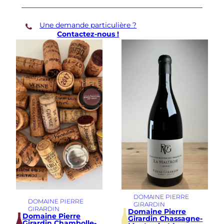
s
-
Une demande particulière ?
S
Contactez-nous !
a
i
n
t
-
G
e
o
r
g
e
s
A
u
x
B
o
u
DOMAINE PIERRE
d
DOMAINE PIERRE
GIRARDIN
o
GIRARDIN
Domaine Pierre
t
Domaine Pierre
Girardin Chassagne-
Girardin Chambolle-