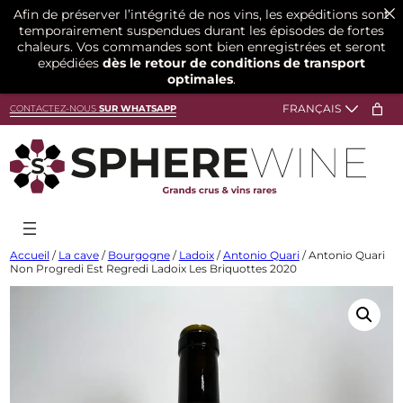
Afin de préserver l’intégrité de nos vins, les expéditions sont
temporairement suspendues durant les épisodes de fortes
chaleurs. Vos commandes sont bien enregistrées et seront
expédiées
dès le retour de conditions de transport
optimales
.
Aller
CONTACTEZ-NOUS
SUR WHATSAPP
au
contenu
Accueil
/
La cave
/
Bourgogne
/
Ladoix
/
Antonio Quari
/ Antonio Quari
Non Progredi Est Regredi Ladoix Les Briquottes 2020