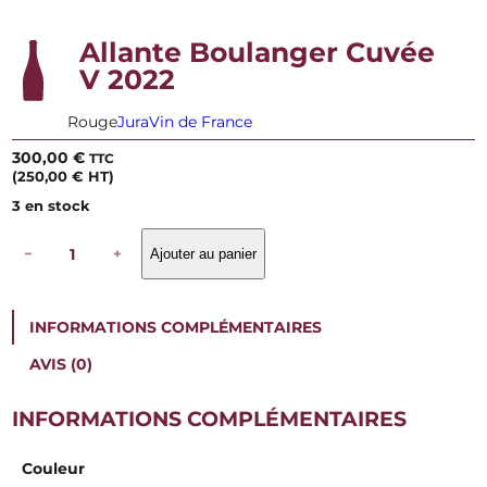
Allante Boulanger Cuvée
V 2022
Rouge
Jura
Vin de France
300,00
€
TTC
(
250,00
€
HT)
3 en stock
q
−
+
Ajouter au panier
u
a
n
t
INFORMATIONS COMPLÉMENTAIRES
i
t
AVIS (0)
é
d
e
INFORMATIONS COMPLÉMENTAIRES
A
l
Couleur
l