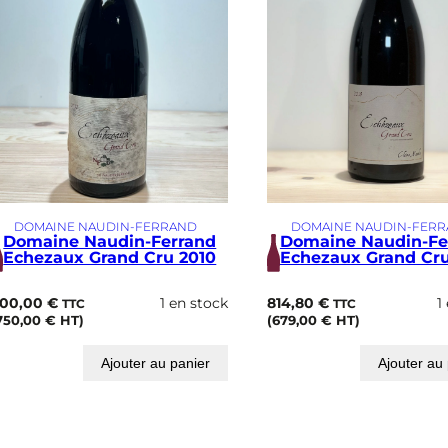
2
0
0
6
DOMAINE NAUDIN-FERRAND
DOMAINE NAUDIN-FER
Domaine Naudin-Ferrand
Domaine Naudin-Fe
Echezaux Grand Cru 2010
Echezaux Grand Cru
00,00
€
1 en stock
814,80
€
1
TTC
TTC
750,00
€
HT)
(
679,00
€
HT)
Ajouter au panier
Ajouter au