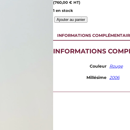
(
760,00
€
HT)
1 en stock
q
Ajouter au panier
u
a
n
INFORMATIONS COMPLÉMENTAIR
t
i
INFORMATIONS COMP
t
é
d
e
Couleur
Rouge
D
o
Millésime
2006
m
a
i
n
e
N
a
u
d
i