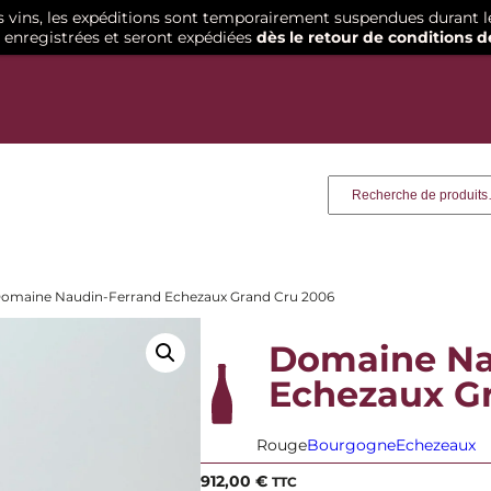
os vins, les expéditions sont temporairement suspendues durant l
enregistrées et seront expédiées
dès le retour de conditions d
Recherche
Domaine Naudin-Ferrand Echezaux Grand Cru 2006
Domaine Na
Echezaux G
Rouge
Bourgogne
Echezeaux
912,00
€
TTC