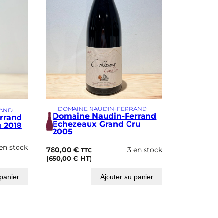
DOMAINE NAUDIN-FERRAND
RAND
Domaine Naudin-Ferrand
rrand
Echezeaux Grand Cru
 2018
2005
 en stock
780,00
€
3 en stock
TTC
(
650,00
€
HT)
 panier
Ajouter au panier