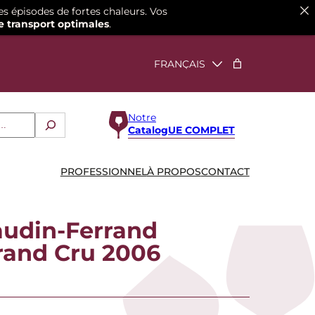
es épisodes de fortes chaleurs. Vos
e transport optimales
.
Notre
CatalogUE COMPLET
PROFESSIONNEL
À PROPOS
CONTACT
udin-Ferrand
rand Cru 2006