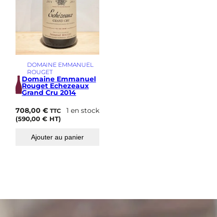
DOMAINE EMMANUEL
ROUGET
Domaine Emmanuel
Rouget Echezeaux
Grand Cru 2014
708,00
€
1 en stock
TTC
(
590,00
€
HT)
Ajouter au panier