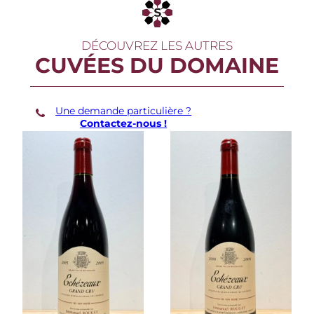
c
h
e
DÉCOUVREZ LES AUTRES
z
CUVÉES DU DOMAINE
e
a
u
x
G
Une demande particulière ?
r
Contactez-nous !
a
n
d
C
r
u
2
0
1
9