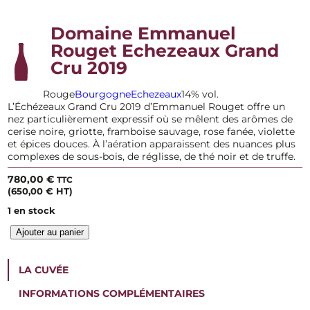
Domaine Emmanuel
Rouget Echezeaux Grand
Cru 2019
Rouge
Bourgogne
Echezeaux
14% vol.
L’Échézeaux Grand Cru 2019 d’Emmanuel Rouget offre un
nez particulièrement expressif où se mêlent des arômes de
cerise noire, griotte, framboise sauvage, rose fanée, violette
et épices douces. À l’aération apparaissent des nuances plus
complexes de sous-bois, de réglisse, de thé noir et de truffe.
780,00
€
TTC
(
650,00
€
HT)
1 en stock
q
Ajouter au panier
u
a
n
LA CUVÉE
t
i
INFORMATIONS COMPLÉMENTAIRES
t