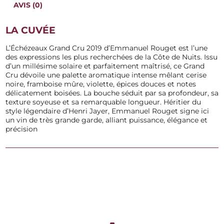
AVIS (0)
é
d
e
LA CUVÉE
D
o
L’Échézeaux Grand Cru 2019 d’Emmanuel Rouget est l’une
m
des expressions les plus recherchées de la Côte de Nuits. Issu
a
d’un millésime solaire et parfaitement maîtrisé, ce Grand
i
Cru dévoile une palette aromatique intense mêlant cerise
n
noire, framboise mûre, violette, épices douces et notes
e
délicatement boisées. La bouche séduit par sa profondeur, sa
E
texture soyeuse et sa remarquable longueur. Héritier du
m
style légendaire d’Henri Jayer, Emmanuel Rouget signe ici
m
un vin de très grande garde, alliant puissance, élégance et
a
précision
n
u
e
l
R
o
u
g
e
t
E