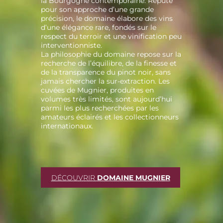
la Bourgogne contemporaine. Réputé
pour son approche d’une grande
précision, le domaine élabore des vins
d’une élégance rare, fondés sur le
respect du terroir et une vinification peu
interventionniste.
La philosophie du domaine repose sur la
recherche de l’équilibre, de la finesse et
de la transparence du pinot noir, sans
jamais chercher la sur-extraction. Les
cuvées de Mugnier, produites en
volumes très limités, sont aujourd’hui
parmi les plus recherchées par les
amateurs éclairés et les collectionneurs
internationaux.
DÉCOUVRIR
DOMAINE MUGNIER