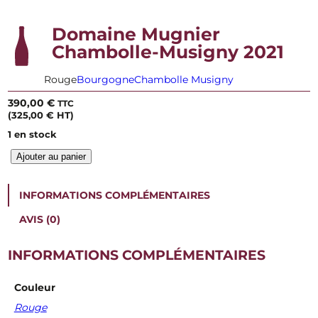
Domaine Mugnier
Chambolle-Musigny 2021
Rouge
Bourgogne
Chambolle Musigny
390,00
€
TTC
(
325,00
€
HT)
1 en stock
q
Ajouter au panier
u
a
n
INFORMATIONS COMPLÉMENTAIRES
t
i
AVIS (0)
t
é
INFORMATIONS COMPLÉMENTAIRES
d
e
D
Couleur
o
Rouge
m