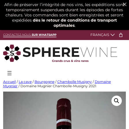
Afin de préserver l’intégrité de nos vins, les expéditions sont
temporairement suspendues durant les épisodes de fortes
chaleurs. Vos commandes sont bien enregistrées et seront
expédiées
dès le retour de conditions de transport
optimales
.
Aller
CONTACTEZ-NOUS
SUR WHATSAPP
au
contenu
Accueil
/
La cave
/
Bourgogne
/
Chambolle Musigny
/
Domaine
Mugnier
/ Domaine Mugnier Chambolle-Musigny 2021