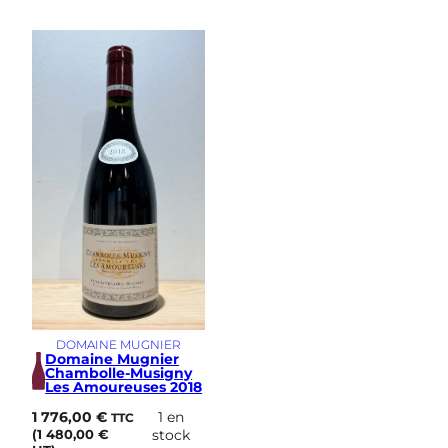
DOMAINE MUGNIER
Domaine Mugnier
Chambolle-Musigny
Les Amoureuses 2018
1 776,00
€
1 en
TTC
(
1 480,00
€
stock