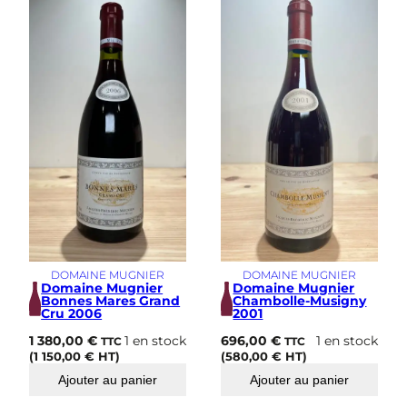
g
n
y
2
0
2
1
DOMAINE MUGNIER
DOMAINE MUGNIER
Domaine Mugnier
Domaine Mugnier
Bonnes Mares Grand
Chambolle-Musigny
Cru 2006
2001
1 380,00
€
1 en stock
696,00
€
1 en stock
TTC
TTC
(
1 150,00
€
HT)
(
580,00
€
HT)
Ajouter au panier
Ajouter au panier