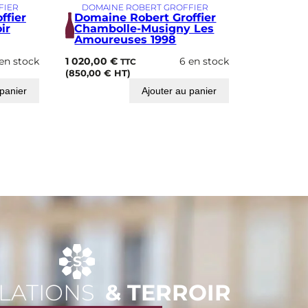
FIER
DOMAINE ROBERT GROFFIER
ffier
Domaine Robert Groffier
ir
Chambolle-Musigny Les
Amoureuses 1998
en stock
1 020,00
€
6 en stock
TTC
(
850,00
€
HT)
 panier
Ajouter au panier
LATIONS
& TERROIR