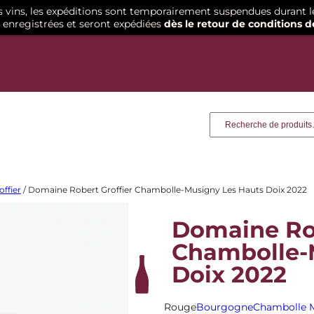
os vins, les expéditions sont temporairement suspendues durant l
enregistrées et seront expédiées
dès le retour de conditions d
Recherche
ffier
/ Domaine Robert Groffier Chambolle-Musigny Les Hauts Doix 2022
Domaine Rob
Chambolle-
Doix 2022
Rouge
Bourgogne
Chambolle 