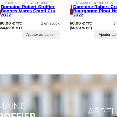
g
DOMAINE ROBERT GROFFIER
DOMAINE ROBERT GROF
Domaine Robert Groffier
Domaine Robert Gro
n
Bonnes Mares Grand Cru
Bourgogne Pinot No
y
2022
2022
L
e
80,00
€
2 en stock
60,00
€
3 
TTC
TTC
s
650,00
€
HT)
(
50,00
€
HT)
H
Ajouter au panier
Ajouter au
a
u
t
s
D
o
i
x
2
0
2
2
MAINE
APPEL
ROFFIER