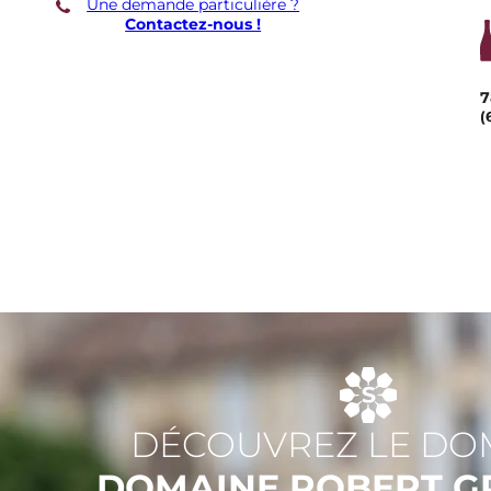
Une demande particulière ?
Contactez-nous !
7
(
DÉCOUVREZ LE DO
DOMAINE ROBERT G