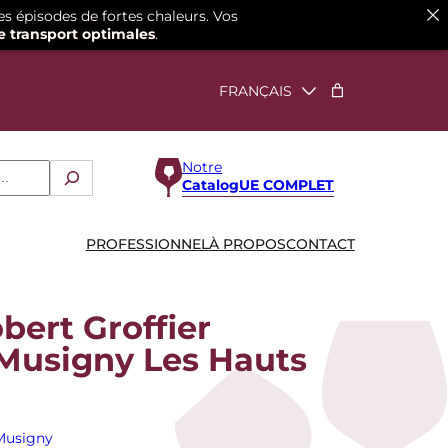
es épisodes de fortes chaleurs. Vos
e transport optimales
.
Notre
CatalogUE COMPLET
PROFESSIONNEL
À PROPOS
CONTACT
ert Groffier
Musigny Les Hauts
Musigny