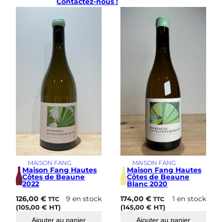
Contactez-nous !
C
r
u
2
0
2
1
MAISON FANG
MAISON FANG
Maison Fang Hautes
Maison Fang Hautes
Côtes de Beaune
Côtes de Beaune
2022
Blanc 2020
126,00
€
9 en stock
174,00
€
1 en stock
TTC
TTC
(
105,00
€
HT)
(
145,00
€
HT)
Ajouter au panier
Ajouter au panier