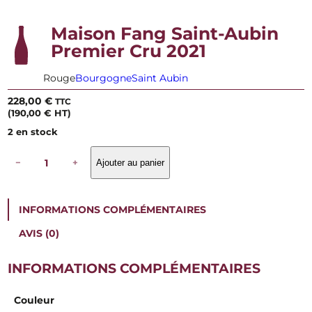
Maison Fang Saint-Aubin
Premier Cru 2021
Rouge
Bourgogne
Saint Aubin
228,00
€
TTC
(
190,00
€
HT)
2 en stock
q
−
+
Ajouter au panier
u
a
n
t
INFORMATIONS COMPLÉMENTAIRES
i
t
AVIS (0)
é
d
e
INFORMATIONS COMPLÉMENTAIRES
M
a
Couleur
i