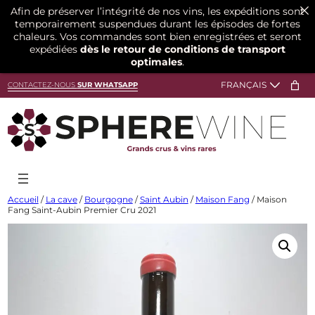
Afin de préserver l’intégrité de nos vins, les expéditions sont
temporairement suspendues durant les épisodes de fortes
chaleurs. Vos commandes sont bien enregistrées et seront
expédiées
dès le retour de conditions de transport
optimales
.
Aller
CONTACTEZ-NOUS
SUR WHATSAPP
au
contenu
Accueil
/
La cave
/
Bourgogne
/
Saint Aubin
/
Maison Fang
/ Maison
Fang Saint-Aubin Premier Cru 2021