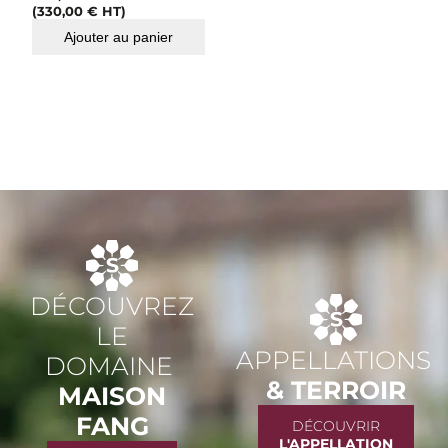
(
330,00
€
HT)
Ajouter au panier
DÉCOUVREZ
LE
APPELLATIONS
DOMAINE
& TERROIR
MAISON
FANG
DÉCOUVRIR
L'APPELLATION