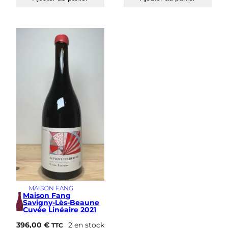
MAISON FANG
Maison Fang
Savigny-Lès-Beaune
Cuvée Linéaire 2021
396,00
€
2 en stock
TTC