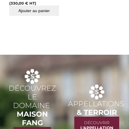
(
330,00
€
HT)
Ajouter au panier
DÉCOUVREZ
LE
APPELLATIONS
DOMAINE
& TERROIR
MAISON
FANG
DÉCOUVRIR
L'APPELLATION