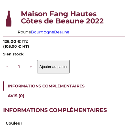
Maison Fang Hautes
Côtes de Beaune 2022
Rouge
Bourgogne
Beaune
126,00
€
TTC
(
105,00
€
HT)
9 en stock
q
−
+
Ajouter au panier
u
a
n
t
INFORMATIONS COMPLÉMENTAIRES
i
t
AVIS (0)
é
d
e
INFORMATIONS COMPLÉMENTAIRES
M
a
Couleur
i