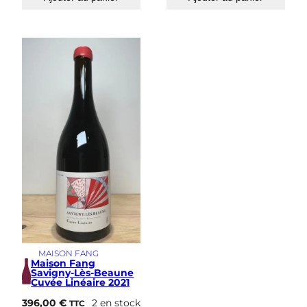
MAISON FANG
Maison Fang
Savigny-Lès-Beaune
Cuvée Linéaire 2021
396,00
€
2 en stock
TTC