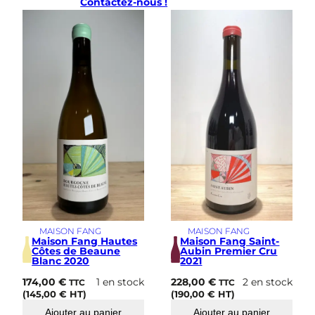
Contactez-nous !
e
2
0
2
2
MAISON FANG
MAISON FANG
Maison Fang Hautes
Maison Fang Saint-
Côtes de Beaune
Aubin Premier Cru
Blanc 2020
2021
174,00
€
1 en stock
228,00
€
2 en stock
TTC
TTC
(
145,00
€
HT)
(
190,00
€
HT)
Ajouter au panier
Ajouter au panier