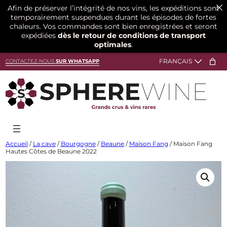
Afin de préserver l’intégrité de nos vins, les expéditions sont
temporairement suspendues durant les épisodes de fortes
chaleurs. Vos commandes sont bien enregistrées et seront
expédiées
dès le retour de conditions de transport
optimales
.
Aller
CONTACTEZ-NOUS
SUR WHATSAPP
au
contenu
Accueil
/
La cave
/
Bourgogne
/
Beaune
/
Maison Fang
/ Maison Fang
Hautes Côtes de Beaune 2022