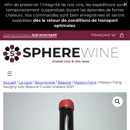
Afin de préserver l’intégrité de nos vins, les expéditions sont
temporairement suspendues durant les épisodes de fortes
chaleurs. Vos commandes sont bien enregistrées et seront
expédiées
dès le retour de conditions de transport
optimales
.
Aller
CONTACTEZ-NOUS
SUR WHATSAPP
au
contenu
Accueil
/
La cave
/
Bourgogne
/
Beaune
/
Maison Fang
/ Maison Fang
Savigny-Lès-Beaune Cuvée Linéaire 2021