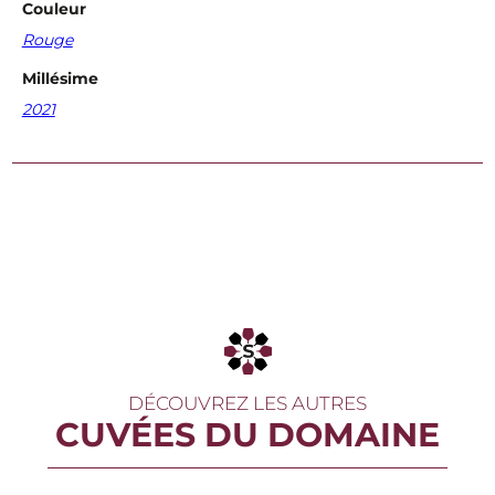
Couleur
i
s
Rouge
o
n
Millésime
F
2021
a
n
g
S
a
v
i
g
n
y
-
L
è
s
-
DÉCOUVREZ LES AUTRES
B
CUVÉES DU DOMAINE
e
a
u
n