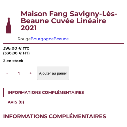
Maison Fang Savigny-Lès-
Beaune Cuvée Linéaire
2021
Rouge
Bourgogne
Beaune
396,00
€
TTC
(
330,00
€
HT)
2 en stock
q
−
+
Ajouter au panier
u
a
n
t
INFORMATIONS COMPLÉMENTAIRES
i
t
AVIS (0)
é
d
e
INFORMATIONS COMPLÉMENTAIRES
M
a