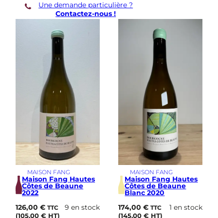
Une demande particulière ?
e
Contactez-nous !
C
u
v
é
e
L
i
n
é
a
i
r
e
2
0
2
1
MAISON FANG
MAISON FANG
Maison Fang Hautes
Maison Fang Hautes
Côtes de Beaune
Côtes de Beaune
2022
Blanc 2020
126,00
€
9 en stock
174,00
€
1 en stock
TTC
TTC
(
105,00
€
HT)
(
145,00
€
HT)