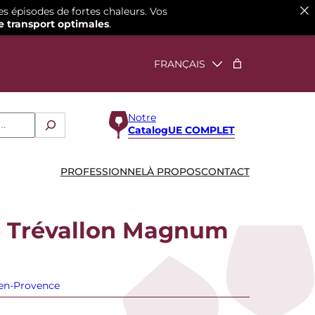
es épisodes de fortes chaleurs. Vos
e transport optimales
.
Notre
CatalogUE COMPLET
PROFESSIONNEL
À PROPOS
CONTACT
 Trévallon Magnum
-en-Provence