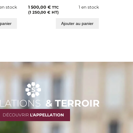
 en stock
1 500,00
€
1 en stock
TTC
(
1 250,00
€
HT)
 panier
Ajouter au panier
LATIONS
& TERROIR
DÉCOUVRIR
L'APPELLATION