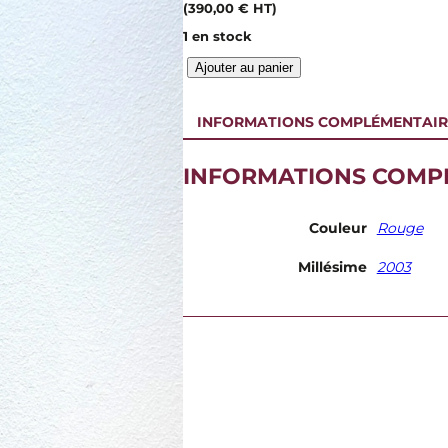
(
390,00
€
HT)
1 en stock
q
Ajouter au panier
u
a
n
INFORMATIONS COMPLÉMENTAIR
t
i
INFORMATIONS COMP
t
é
d
e
Couleur
Rouge
D
o
Millésime
2003
m
a
i
n
e
d
e
T
r
é