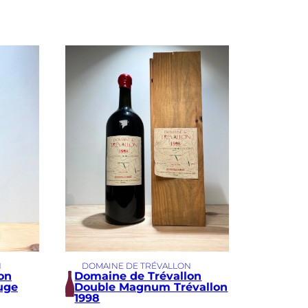
N
DOMAINE DE TRÉVALLON
on
Domaine de Trévallon
uge
Double Magnum Trévallon
1998