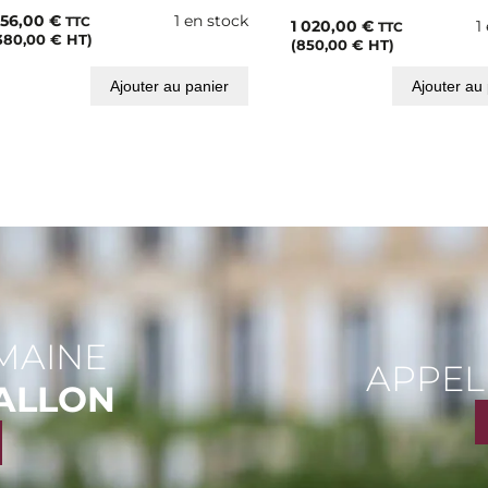
56,00
€
1 en stock
TTC
1 020,00
€
1
TTC
380,00
€
HT)
(
850,00
€
HT)
Ajouter au panier
Ajouter au
MAINE
APPEL
ALLON