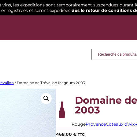
os vins, les expéditions sont temporairement suspendues durant l
enregistrées et seront expédiées
dès le retour de conditions d
Recherche
évallon
/ Domaine de Trévallon Magnum 2003
Domaine de
2003
Rouge
Provence
Coteaux d’Aix
468,00
€
TTC