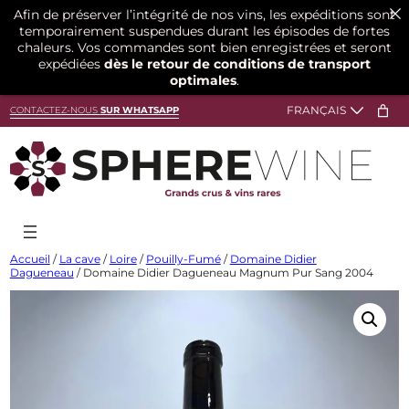
Afin de préserver l’intégrité de nos vins, les expéditions sont
temporairement suspendues durant les épisodes de fortes
chaleurs. Vos commandes sont bien enregistrées et seront
expédiées
dès le retour de conditions de transport
optimales
.
Aller
CONTACTEZ-NOUS
SUR WHATSAPP
au
contenu
Accueil
/
La cave
/
Loire
/
Pouilly-Fumé
/
Domaine Didier
Dagueneau
/ Domaine Didier Dagueneau Magnum Pur Sang 2004