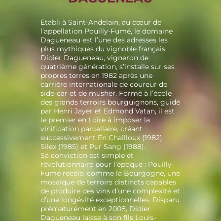
Établi à Saint-Andelain, au cœur de
l’appellation Pouilly-Fumé, le domaine
Dagueneau est l’une des adresses les
plus mythiques du vignoble français.
Didier Dagueneau, vigneron de
quatrième génération, s’installe sur ses
propres terres en 1982 après une
carrière internationale de coureur de
side-car et de musher. Formé à l’école
des grands terroirs bourguignons, guidé
par Henri Jayer et Edmond Vatan, il est
le premier en Loire à imposer la
vinification parcellaire, créant
successivement En Chailloux (1982),
Silex (1985) et Pur Sang (1988).
Sa conviction est simple et
révolutionnaire pour l’époque : Pouilly-
Fumé recèle, comme la Bourgogne, une
mosaïque de terroirs distincts capables
de produire des vins d’une complexité et
d’une longévité exceptionnelles. Disparu
prématurément en 2008, Didier
Dagueneau laisse à son fils Louis-