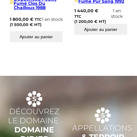
Fumé Pur Sang 1992
Fumé Clos Du
Chailloux 1988
1 440,00
€
1 en
stock
TTC
1 800,00
€
1 en stock
TTC
(
1 200,00
€
HT)
(
1 500,00
€
HT)
Ajouter au panier
Ajouter au panier
DÉCOUVREZ
LE DOMAINE
APPELLATIONS
DOMAINE