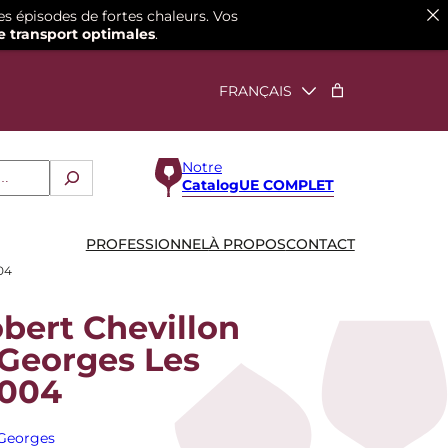
es épisodes de fortes chaleurs. Vos
e transport optimales
.
Notre
CatalogUE COMPLET
PROFESSIONNEL
À PROPOS
CONTACT
04
ert Chevillon
-Georges Les
2004
-Georges