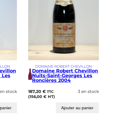
ILLON
DOMAINE ROBERT CHEVILLON
villon
Domaine Robert Chevillon
 Les
Nuits-Saint-Georges Les
Roncières 2004
 en stock
187,20
€
3 en stock
TTC
(
156,00
€
HT)
 panier
Ajouter au panier