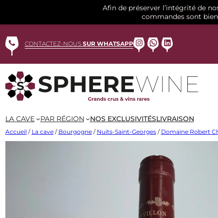
Afin de préserver l’intégrité de n
commandes sont bien 
Aller
au
Instagram
WhatsApp
LinkedIn
CONTACTEZ-NOUS
SUR WHATSAPP
contenu
LA CAVE
PAR RÉGION
NOS EXCLUSIVITÉS
LIVRAISON
Accueil
/
La cave
/
Bourgogne
/
Nuits-Saint-Georges
/
Domaine Robert Ch