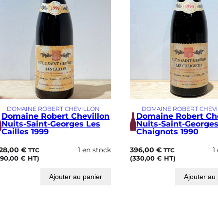
e
o
r
g
e
s
L
e
s
C
h
a
DOMAINE ROBERT CHEVILLON
DOMAINE ROBERT CHEV
i
Domaine Robert Chevillon
Domaine Robert Che
g
Nuits-Saint-Georges Les
Nuits-Saint-Georges
n
Cailles 1999
Chaignots 1990
o
t
28,00
€
1 en stock
396,00
€
1
TTC
TTC
s
190,00
€
HT)
(
330,00
€
HT)
2
0
Ajouter au panier
Ajouter au
0
4