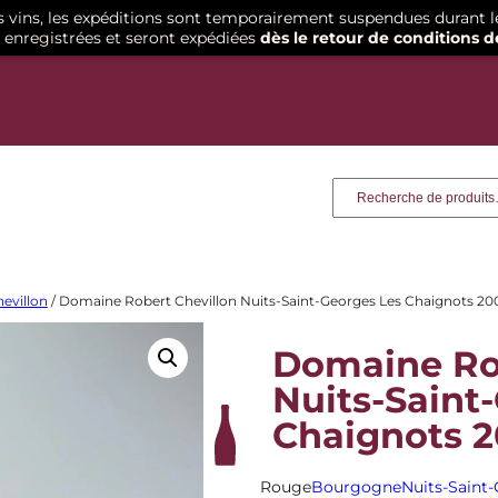
os vins, les expéditions sont temporairement suspendues durant l
enregistrées et seront expédiées
dès le retour de conditions d
Recherche
evillon
/ Domaine Robert Chevillon Nuits-Saint-Georges Les Chaignots 20
Domaine Rob
Nuits-Saint
Chaignots 
Rouge
Bourgogne
Nuits-Saint