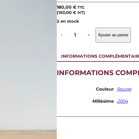
180,00
€
TTC
(
150,00
€
HT)
2 en stock
q
−
+
Ajouter au panier
u
a
n
t
INFORMATIONS COMPLÉMENTAIR
i
t
é
INFORMATIONS COMP
d
e
D
Couleur
Rouge
o
m
Millésime
2004
a
i
n
e
R
o
b