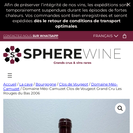
Afin de préserver l’intégrité de nos vins, les expéditions sont
temporairement suspendues durant les épisodes de fortes
chaleurs. Vos commandes sont bien enregistrées et seront
expédiées
dès le retour de conditions de transport
optimales
.
Aller
CONTACTEZ-NOUS
SUR WHATSAPP
au
contenu
Accueil
/
La cave
/
Bourgogne
/
Clos de Vougeot
/
Domaine Méo-
Camuzet
/ Domaine Méo-Camuzet Clos de Vougeot Grand Cru Les
Rouges du Bas 2006