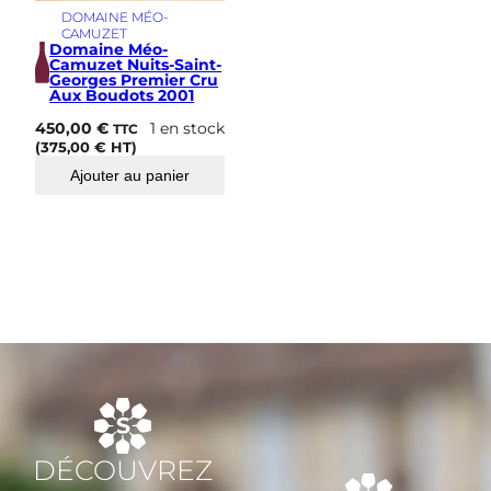
DOMAINE MÉO-
CAMUZET
Domaine Méo-
Camuzet Nuits-Saint-
Georges Premier Cru
Aux Boudots 2001
450,00
€
1 en stock
TTC
(
375,00
€
HT)
Ajouter au panier
DÉCOUVREZ