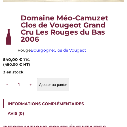
Domaine Méo-Camuzet
Clos de Vougeot Grand
Cru Les Rouges du Bas
2006
Rouge
Bourgogne
Clos de Vougeot
540,00
€
TTC
(
450,00
€
HT)
3 en stock
q
−
+
Ajouter au panier
u
a
n
t
INFORMATIONS COMPLÉMENTAIRES
i
t
AVIS (0)
é
d
e