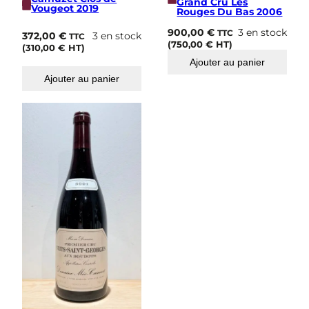
u
Grand Cru Les
Vougeot 2019
Rouges Du Bas 2006
B
a
900,00
€
3 en stock
TTC
372,00
€
3 en stock
TTC
s
(
750,00
€
HT)
(
310,00
€
HT)
2
Ajouter au panier
0
0
Ajouter au panier
6